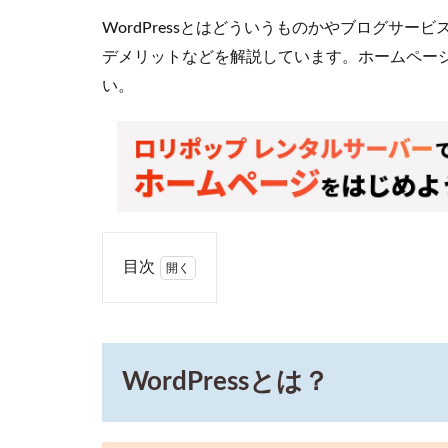
WordPressとはどういうものかやブログサービ
デメリットなどを解説しています。ホームペー
い。
目次
1
WordPress
とは？
2
WordPressとは？
他
の
ブ