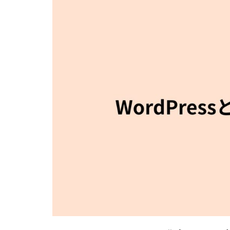
ロ
グ
サ
ー
ビ
ス
と
の
違
い
2.1
無料
版が
あ
り、
専門
知識
も不
要
2.2