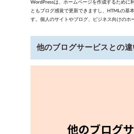
WordPressは、ホームページを作成するため
WordPress
ともブログ感覚で更新できますし、HTMLの基
に比べカ
スタマイ
す。個人のサイトやブログ、ビジネス向けのホ
ズできに
くい
2.3
他のブログサービスとの違
ブロ
グサ
ービ
スが
停止
され
ると
サイ
トが
削除
され
る
2.4