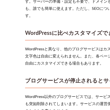
WordPress
す。サーバーの準備・設定も不要で、ドメインも
でホーム
も、誰でも簡単に使えます。ただし、SEOについて
ページを
す。
作るメリ
ット
3.1
WordPressに比べカスタマイズ
無料
で開
始で
WordPressと異なり、他のブログサービス
きる
文字色は自由に変えられません。また、各ペー
3.2
自由にカスタマイズできる場合もあります。
簡単
な操
作で
ブログサービスが停止されるとサ
投
稿・
編集
WordPress以外のブログサービスでは、サ
がで
きる
も突如削除されてしまいます。サービスの運営