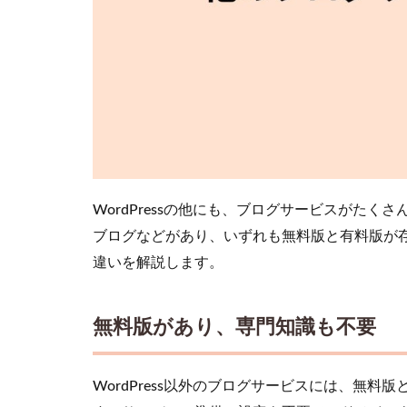
ブロ
グサ
ービ
スの
広告
が勝
手に
表示
され
る
2.5
WordPressの他にも、ブログサービスがたく
アフ
ブログなどがあり、いずれも無料版と有料版が存在
ィリ
違いを解説します。
エイ
ト禁
止な
ど制
無料版があり、専門知識も不要
約が
多い
WordPress以外のブログサービスには、無
3