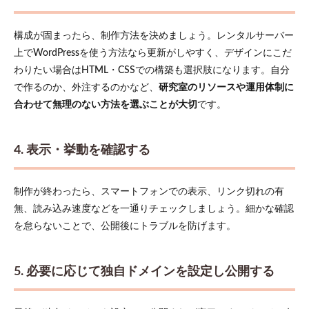
リス
ト
構成が固まったら、制作方法を決めましょう。レンタルサーバー
3.4
4. お
上でWordPressを使う方法なら更新がしやすく、デザインにこだ
知ら
わりたい場合はHTML・CSSでの構築も選択肢になります。自分
せ・
で作るのか、外注するのかなど、
研究室のリソースや運用体制に
イベ
ント
合わせて無理のない方法を選ぶことが大切
です。
情報
3.5
4. 表示・挙動を確認する
5. お
問い
合わ
せ・
制作が終わったら、スマートフォンでの表示、リンク切れの有
アク
無、読み込み速度などを一通りチェックしましょう。細かな確認
セス
を怠らないことで、公開後にトラブルを防げます。
3.6
6. 多
言語
5. 必要に応じて独自ドメインを設定し公開する
対応
4
ホー