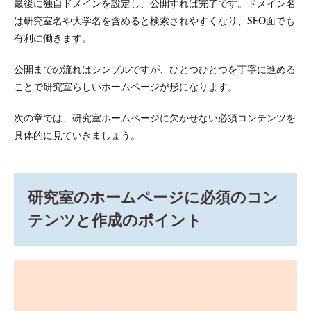
最後に独自ドメインを設定し、公開すれば完了です。ドメイン名
ムペ
は研究室名や大学名を含めると検索されやすくなり、SEO面でも
ージ
の設
有利に働きます。
計と
デザ
公開までの流れはシンプルですが、ひとつひとつを丁寧に進める
イン
の基
ことで研究室らしいホームページが形になります。
本
次の章では、研究室ホームページに欠かせない必須コンテンツを
5
ホー
具体的に見ていきましょう。
ムペ
ージ
の制
作方
研究室のホームページに必須のコン
法の
選び
テンツと作成のポイント
方
5.1
1.
レンタル
サーバー
上で
WordPress
で作る場