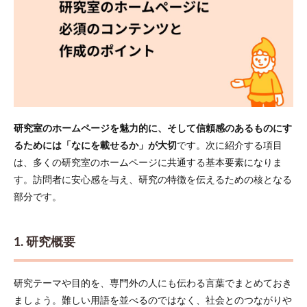
合の特徴
とメリッ
ト
5.2
2.
HTML・
CSSで
ゼロか
ら作る
研究室のホームページを魅力的に、そして信頼感のあるものにす
場合の
特徴と
るためには「なにを載せるか」が大切
です。次に紹介する項目
メリッ
は、多くの研究室のホームページに共通する基本要素になりま
ト
す。訪問者に安心感を与え、研究の特徴を伝えるための核となる
5.3
部分です。
3. ノ
ーコ
ード
1. 研究概要
ツー
ルで
作る
場合
研究テーマや目的を、専門外の人にも伝わる言葉でまとめておき
の特
ましょう。難しい用語を並べるのではなく、社会とのつながりや
徴と