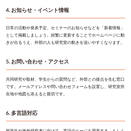
で狙
うべ
4. お知らせ・イベント情報
きキ
ーワ
ード
日常の活動や発表予定、セミナーのお知らせなどを「新着情報」
と
は？
として掲載しましょう。頻繁に更新することでホームページに動
きが出るうえ、外部の人も研究室の動きを追いやすくなります。
7.2
アク
セス
解析
5. お問い合わせ・アクセス
でホ
ーム
ペー
共同研究や取材、学生からの質問など、外部との接点を生む窓口
ジの
改善
です。メールアドレスや問い合わせフォームを設置し、研究室所
を続
在地や地図も添えると親切です。
けよ
う
8
6. 多言語対応
セキ
ュリ
ティ