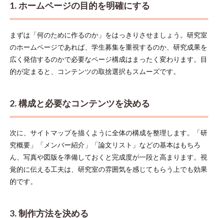
須の
1. ホームページの目的を明確にする
コン
テン
ツと
まずは「何のために作るのか」をはっきりさせましょう。研究室
作成
のホームページであれば、学生募集を重視するのか、研究成果を
のポ
イン
広く発信するのかで必要なページ構成はまったく変わります。目
ト
的が定まると、コンテンツの取捨選択もスムーズです。
3.1
1. 研
究概
2. 構成と必要なコンテンツを決める
要
3.2
次に、サイトマップを描くように全体の構成を整理します。「研
2. メ
ンバ
究概要」「メンバー紹介」「論文リスト」などの基本はもちろ
ー紹
ん、写真や図版を準備しておくと完成度が一段と高まります。視
介
覚的に伝える工夫は、研究室の雰囲気を感じてもらう上でも効果
3.3
的です。
3. 研
究成
果・
論文
3. 制作方法を決める