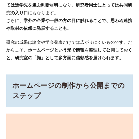
目的
ては進学先を選ぶ判断材料
になり、
研究者同士にとっては共同研
を明
究の入り口
にもなります。
確に
さらに、
学外の企業や一般の方の目に触れることで、思わぬ連携
する
や取材の依頼に発展することも
。
2.2
2. 構
研究の成果は論文や学会発表だけでは広がりにくいものです。だ
成と
必要
からこそ、
ホームページという形で情報を整理して公開しておく
なコ
と、研究室の「顔」として多方面に信頼感を届けられます。
ンテ
ンツ
を決
める
ホームページの制作から公開までの
2.3
3. 制
ステップ
作方
法を
決め
る
2.4
4. 表
示・