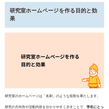
ーム
ペー
研究室ホームページを作る目的と効
ジを
作る
果
目的
と効
果
2
ホー
ムペ
ージ
の制
作か
ら公
開ま
での
ステ
ップ
2.1
1. ホ
研究室のホームページは「名刺」のような役割を果たします。
ーム
ペー
研究の方向性や活動内容を分かりやすく示すことで、
学生にとっ
ジの