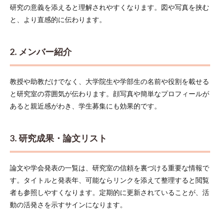
メリ
研究の意義を添えると理解されやすくなります。図や写真を挟む
ット
と、より直感的に伝わります。
6
運
用・
2. メンバー紹介
更新
の体
制づ
教授や助教だけでなく、大学院生や学部生の名前や役割を載せる
くり
と研究室の雰囲気が伝わります。顔写真や簡単なプロフィールが
7
あると親近感がわき、学生募集にも効果的です。
SEO
とア
クセ
ス解
3. 研究成果・論文リスト
析の
基本
論文や学会発表の一覧は、研究室の信頼を裏づける重要な情報で
7.1
研究
す。タイトルと発表年、可能ならリンクを添えて整理すると閲覧
室の
者も参照しやすくなります。定期的に更新されていることが、活
ホー
動の活発さを示すサインになります。
ムペ
ージ