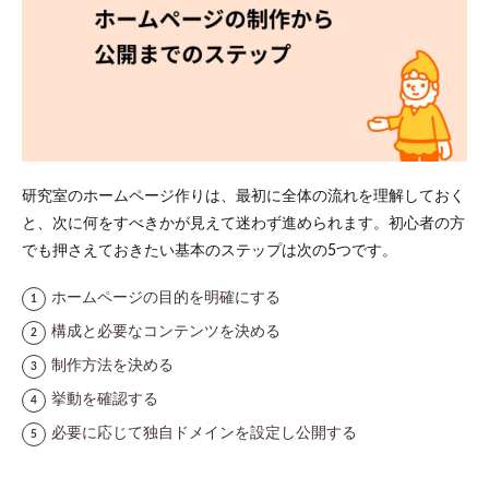
挙動
を確
認す
る
2.5
5. 必
要に
応じ
て独
研究室のホームページ作りは、最初に全体の流れを理解しておく
自ド
と、次に何をすべきかが見えて迷わず進められます。初心者の方
メイ
ンを
でも押さえておきたい基本のステップは次の5つです。
設定
し公
ホームページの目的を明確にする
開す
る
構成と必要なコンテンツを決める
3
制作方法を決める
研究
挙動を確認する
室の
ホー
必要に応じて独自ドメインを設定し公開する
ムペ
ージ
に必