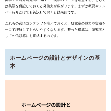
留学生や海外研究者に向けて、英語のページを用意する、もしく
と信
頼性
は英語を併記しておくと発信力が広がります。まずは概要やメン
の確
バー紹介だけでも英訳しておくと効果的です。
保
9
これらの必須コンテンツを揃えておくと、研究室の魅力や実績を
まと
一目で理解してもらいやすくなります。整った構成は、研究者と
め
しての信頼感にも直結するのです。
ホームページの設計とデザインの基
本