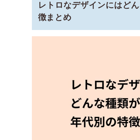
レトロなデザインにはどん
～
2000
徴まとめ
年前
半：
個人
サイ
ト文
化と
Flash
全盛
2.3
3. 2000
年代後
半：
Web2.0
的レト
ロ
3
レ
ト