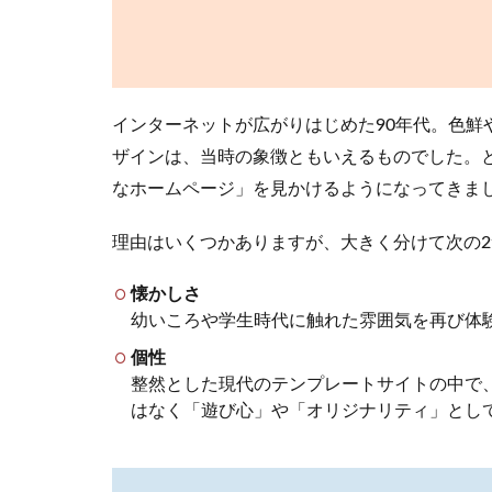
ある
の
か？
年代
別の
インターネットが広がりはじめた90年代。色鮮
特徴
まと
ザインは、当時の象徴ともいえるものでした。
め
なホームページ」を見かけるようになってきま
2.1
1. 90
理由はいくつかありますが、大きく分けて次の
年代
前
懐かしさ
半：
幼いころや学生時代に触れた雰囲気を再び体
初期
の素
個性
朴さ
整然とした現代のテンプレートサイトの中で
はなく「遊び心」や「オリジナリティ」とし
2.2
2. 90
年代
後半