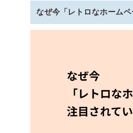
「レ
なぜ今「レトロなホームペ
トロ
なホ
ーム
ペー
ジ」
が注
目さ
れて
いる
のか
2
レト
ロな
デザ
イン
には
どん
な種
類が