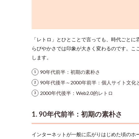
ロ
な
ホ
ー
ム
ペ
「レトロ」とひとことで言っても、時代ごとに雰
ー
らびやかさでは印象が大きく変わるのです。こ
ジ
を
します。
作
る
90年代前半：初期の素朴さ
手
90年代後半～2000年前半：個人サイト文化とF
順
2000年代後半：Web2.0的レトロ
3.1
1. タ
ーゲ
1. 90年代前半：初期の素朴さ
ッ
ト・
目的
を明
インターネットが一般に広がりはじめた頃のホ