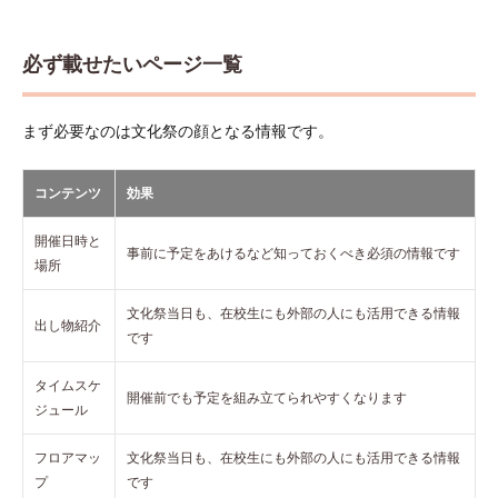
整理
3.3
必ず載せたいページ一覧
下層
ペー
ジで
まず必要なのは文化祭の顔となる情報です。
深掘
りす
る
コンテンツ
効果
3.4
一覧
開催日時と
と詳
事前に予定をあけるなど知っておくべき必須の情報です
場所
細を
リン
クで
文化祭当日も、在校生にも外部の人にも活用できる情報
出し物紹介
つな
です
ぐ
4
タイムスケ
開催前でも予定を組み立てられやすくなります
文化
ジュール
祭ホ
ーム
フロアマッ
文化祭当日も、在校生にも外部の人にも活用できる情報
ペー
プ
です
ジの