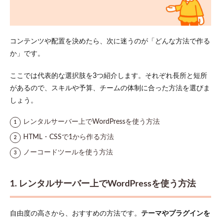
8.2
ビジ
ュア
ルで
コンテンツや配置を決めたら、次に迷うのが「どんな方法で作る
世界
か」です。
観を
伝え
る
ここでは代表的な選択肢を3つ紹介します。それぞれ長所と短所
があるので、スキルや予算、チームの体制に合った方法を選びま
8.3
情報
しょう。
更新
をリ
レンタルサーバー上でWordPressを使う方法
アル
タイ
HTML・CSSで1から作る方法
ムで
ノーコードツールを使う方法
9
まと
め
1. レンタルサーバー上でWordPressを使う方法
自由度の高さから、おすすめの方法です。
テーマやプラグインを