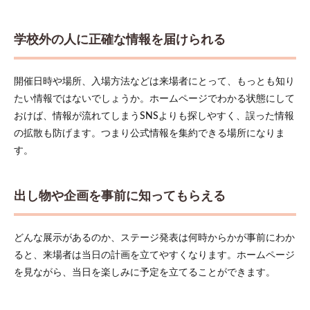
らえ
る
1.3
学校外の人に正確な情報を届けられる
在校
生や
保護
開催日時や場所、入場方法などは来場者にとって、もっとも知り
者へ
たい情報ではないでしょうか。ホームページでわかる状態にして
の案
内に
おけば、情報が流れてしまうSNSよりも探しやすく、誤った情報
も役
の拡散も防げます。つまり公式情報を集約できる場所になりま
立つ
す。
1.4
学校
の広
出し物や企画を事前に知ってもらえる
報や
実績
とし
て残
どんな展示があるのか、ステージ発表は何時からかが事前にわか
せる
ると、来場者は当日の計画を立てやすくなります。ホームページ
2
を見ながら、当日を楽しみに予定を立てることができます。
文化
祭ホ
ーム