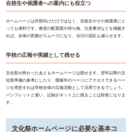
在校生や保護者への案内にも役立つ
ペー
ジに
必要
ホームページは外部向けだけではなく、在校生やその保護者にと
な基
本コ
っても便利です。教室の配置図や持ち物、注意事項などを掲載す
ンテ
れば、全体の把握がスムーズになり、当日の混乱も減らせます。
ンツ
2.1
必ず
学校の広報や実績として残せる
載せ
たい
ペー
文化祭が終わったあともホームページは残せます。翌年以降の文
ジ一
覧
化祭準備の参考にしたり、開催年のページにアクセスできるペー
ジを用意すれば学校全体の広報活動として活用できるでしょう。
2.2
あれ
パンフレットと違い、記録がネット上に残ることは財産になりま
ば便
す。
利な
追加
コン
テン
ツ
文化祭ホームページに必要な基本コ