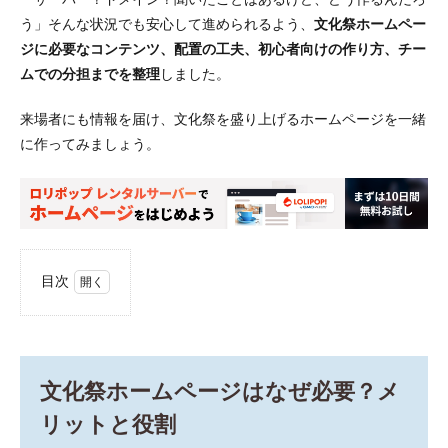
う」そんな状況でも安心して進められるよう、
文化祭ホームペー
ジに必要なコンテンツ、配置の工夫、初心者向けの作り方、チー
ムでの分担までを整理
しました。
来場者にも情報を届け、文化祭を盛り上げるホームページを一緒
に作ってみましょう。
目次
1
文化
祭ホ
ーム
ペー
文化祭ホームページはなぜ必要？メ
ジは
なぜ
リットと役割
必