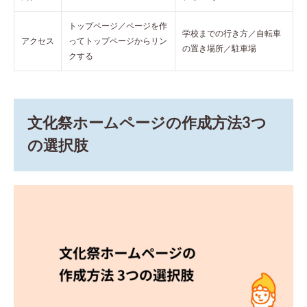
ェッ
ク
トップページ／ページを作
学校までの行き方／自転車
8
アクセス
ってトップページからリン
の置き場所／駐車場
他校
クする
の事
例か
ら学
ぶ文
化祭
文化祭ホームページの作成方法3つ
ホー
ムペ
の選択肢
ージ
の工
夫
8.1
スマ
ート
フォ
ンを
有効
活用
した
事例