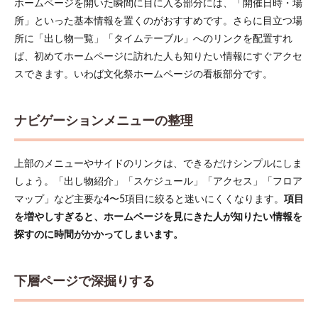
ホームページを開いた瞬間に目に入る部分には、「開催日時・場
せフ
所」といった基本情報を置くのがおすすめです。さらに目立つ場
ォー
ム
所に「出し物一覧」「タイムテーブル」へのリンクを配置すれ
ば、初めてホームページに訪れた人も知りたい情報にすぐアクセ
6
文化
スできます。いわば文化祭ホームページの看板部分です。
祭ホ
ーム
ペー
ナビゲーションメニューの整理
ジを
効率
よく
作る
上部のメニューやサイドのリンクは、できるだけシンプルにしま
ため
しょう。「出し物紹介」「スケジュール」「アクセス」「フロア
の役
マップ」など主要な4〜5項目に絞ると迷いにくくなります。
項目
割分
担と
を増やしすぎると、ホームページを見にきた人が知りたい情報を
チー
探すのに時間がかかってしまいます。
ム制
作
6.1
下層ページで深掘りする
HTML
が分
から