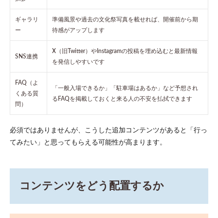
ツー
ルを
ギャラリ
使う
準備風景や過去の文化祭写真を載せれば、開催前から期
方法
ー
待感がアップします
5
初心
X（旧Twitter）やInstagramの投稿を埋め込むと最新情報
者でもで
SNS連携
を発信しやすいです
きる
WordPress
での作成
FAQ（よ
「一般入場できるか」「駐車場はあるか」など予想され
手順
くある質
るFAQを掲載しておくと来る人の不安を払拭できます
5.1
問）
レン
タル
必須ではありませんが、こうした追加コンテンツがあると「行っ
サー
バー
てみたい」と思ってもらえる可能性が高まります。
の契
約と
ドメ
イン
コンテンツをどう配置するか
取得
5.2
WordPress
インスト