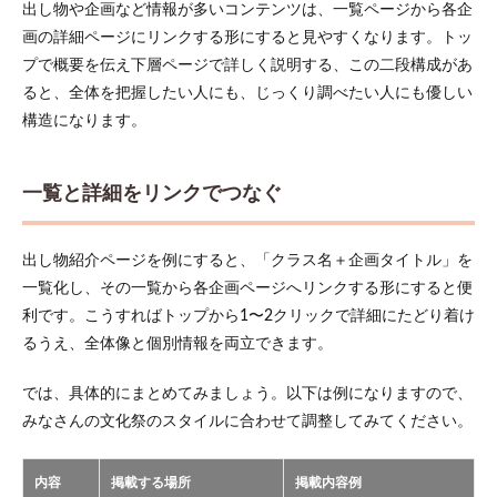
出し物や企画など情報が多いコンテンツは、一覧ページから各企
ない
人で
画の詳細ページにリンクする形にすると見やすくなります。トッ
もで
プで概要を伝え下層ページで詳しく説明する、この二段構成があ
きる
ると、全体を把握したい人にも、じっくり調べたい人にも優しい
作業
構造になります。
6.2
制作
スケ
一覧と詳細をリンクでつなぐ
ジュ
ール
例と
ホー
出し物紹介ページを例にすると、「クラス名＋企画タイトル」を
ムペ
一覧化し、その一覧から各企画ページへリンクする形にすると便
ージ
公開
利です。こうすればトップから1〜2クリックで詳細にたどり着け
まで
るうえ、全体像と個別情報を両立できます。
の流
れ
では、具体的にまとめてみましょう。以下は例になりますので、
7
みなさんの文化祭のスタイルに合わせて調整してみてください。
公開
前に
確認
内容
掲載する場所
掲載内容例
する