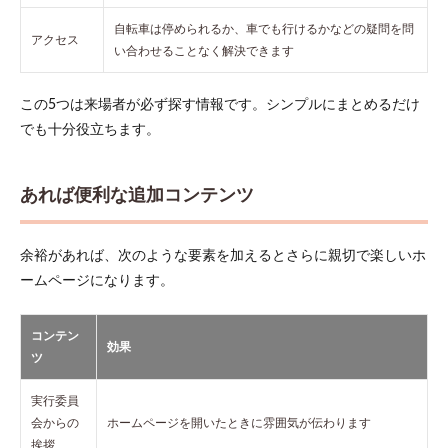
作成
方法
自転車は停められるか、車でも行けるかなどの疑問を問
アクセス
3つ
い合わせることなく解決できます
の選
択肢
この5つは来場者が必ず探す情報です。シンプルにまとめるだけ
4.1
1.
でも十分役立ちます。
レンタル
サーバー
上で
WordPress
あれば便利な追加コンテンツ
を使う方
法
4.2
余裕があれば、次のような要素を加えるとさらに親切で楽しいホ
2.
ームページになります。
HTML・
CSSで1
から作
コンテン
る方法
効果
ツ
4.3
3. ノ
実行委員
ーコ
会からの
ホームページを開いたときに雰囲気が伝わります
ード
挨拶