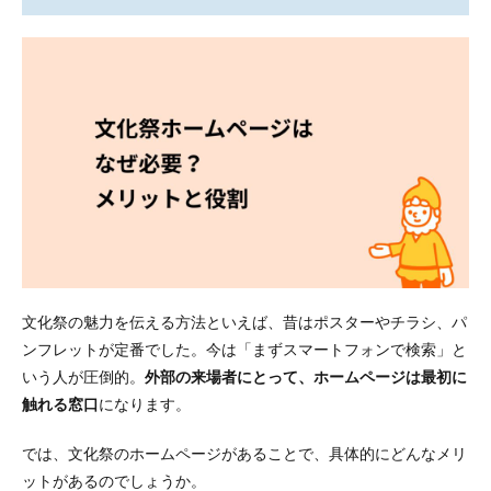
要？
メリ
ット
と役
割
1.1
学校
外の
人に
正確
な情
報を
届け
られ
る
文化祭の魅力を伝える方法といえば、昔はポスターやチラシ、パ
1.2
ンフレットが定番でした。今は「まずスマートフォンで検索」と
出し
物や
いう人が圧倒的。
外部の来場者にとって、ホームページは最初に
企画
触れる窓口
になります。
を事
前に
では、文化祭のホームページがあることで、具体的にどんなメリ
知っ
ても
ットがあるのでしょうか。