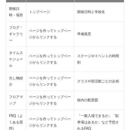
べき
注意
開催日
トップページ
開催日時と学校名
点
時・場所
7.1
ブログ・
写真
ページを作ってトップペー
ギャラリ
準備風景
や個
ジからリンクする
人情
ー
報の
扱い
タイムス
ページを作ってトップペー
ステージやイベントの時間
7.2
ケジュー
ジからリンクする
割
更新
ル
しや
すい
出し物紹
ページを作ってトップペー
仕組
クラスや部活動ごとの企画
介
ジからリンクする
みの
準備
フロアマ
ページを作ってトップペー
7.3
校内の配置図
ップ
ジからリンクする
先生
や学
FAQ（よ
「一般入場できるか」「駐
校と
ページを作ってトップペー
の連
くある質
車場はあるか」など予想さ
ジからリンクする
携チ
問）
れるFAQ