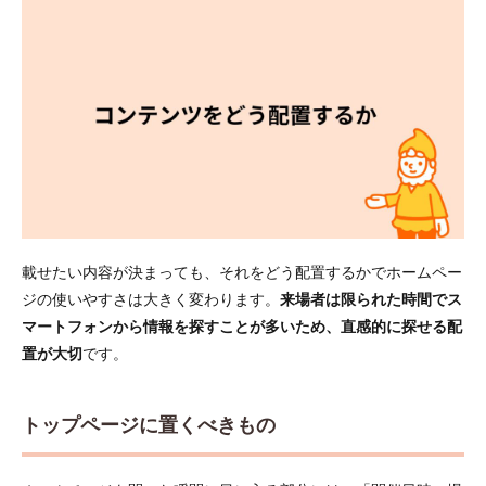
ールと初
期設定
5.3
テー
マ選
びと
デザ
イン
調整
5.4
プラ
グイ
載せたい内容が決まっても、それをどう配置するかでホームペー
ンで
ジの使いやすさは大きく変わります。
来場者は限られた時間でス
解決
マートフォンから情報を探すことが多いため、直感的に探せる配
でき
る地
置が大切
です。
図・
スケ
ジュ
トップページに置くべきもの
ー
ル・
問い
合わ