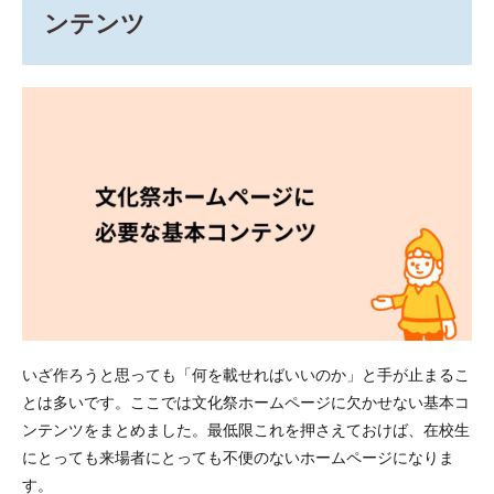
3
ンテンツ
コン
テン
ツを
どう
配置
する
か
3.1
トッ
プペ
ージ
に置
くべ
きも
の
3.2
いざ作ろうと思っても「何を載せればいいのか」と手が止まるこ
ナビ
とは多いです。ここでは文化祭ホームページに欠かせない基本コ
ゲー
ショ
ンテンツをまとめました。最低限これを押さえておけば、在校生
ンメ
にとっても来場者にとっても不便のないホームページになりま
ニュ
す。
ーの