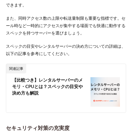
バー
できます。
4.2
また、同時アクセス数の上限や転送量制限も重要な指標です。セ
VPS
ール時など一時的にアクセスが集中する場面でも快適に動作する
4.3
スペックを持つサーバーを選びましょう。
専用
サー
バー
スペックの目安やレンタルサーバーの決め方についての詳細は、
4.4
以下の記事を参考にしてください。
クラ
ウド
関連記事
サー
バー
【比較つき】レンタルサーバーのメ
5
モリ・CPUとは？スペックの目安や
EC
決め方も解説
サイ
トの
構築
方法
5.1
ASP（SaaS）
セキュリティ対策の充実度