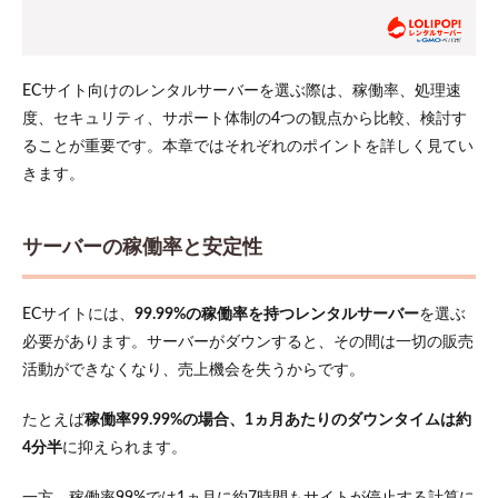
サイ
トに
おす
すめ
のレ
ECサイト向けのレンタルサーバーを選ぶ際は、稼働率、処理速
ンタ
度、セキュリティ、サポート体制の4つの観点から比較、検討す
ルサ
ーバ
ることが重要です。本章ではそれぞれのポイントを詳しく見てい
ー4
きます。
選
3.1
ロリ
サーバーの稼働率と安定性
ポッ
プ
3.2
ECサイトには、
99.99%の稼働率を持つレンタルサーバー
を選ぶ
エッ
必要があります。サーバーがダウンすると、その間は一切の販売
クス
活動ができなくなり、売上機会を失うからです。
サー
バー
たとえば
稼働率99.99%の場合、1ヵ月あたりのダウンタイムは約
3.3
4分半
に抑えられます。
ConoHa
WING