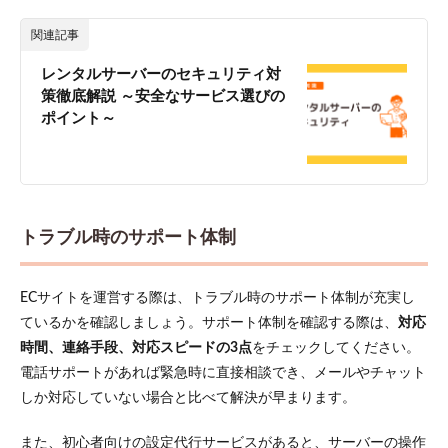
スク
ラッ
関連記事
チ型
ECサ
レンタルサーバーのセキュリティ対
イト
策徹底解説 ～安全なサービス選びの
ポイント～
6
レン
タル
サー
バー
を使
った
トラブル時のサポート体制
EC
サイ
ト構
ECサイトを運営する際は、トラブル時のサポート体制が充実し
築の
手順
ているかを確認しましょう。サポート体制を確認する際は、
対応
時間、連絡手段、対応スピードの3点
をチェックしてください。
6.1
販売
電話サポートがあれば緊急時に直接相談でき、メールやチャット
商品
しか対応していない場合と比べて解決が早まります。
とタ
ーゲ
また、初心者向けの設定代行サービスがあると、サーバーの操作
ット