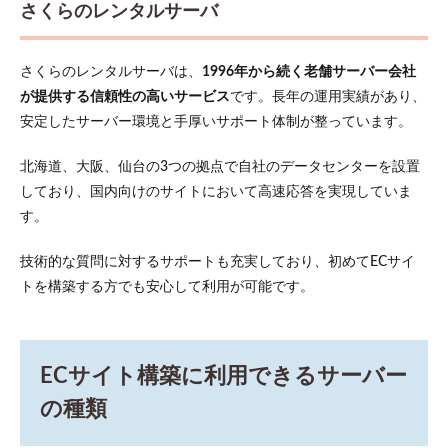
さくらのレンタルサーバ
アッ
プの
オプ
ショ
さくらのレンタルサーバは、
1996年から続く老舗サーバー会社
ン費
が提供する信頼性の高いサービス
です。長年の運用実績があり、
用
安定したサーバー環境と手厚いサポート体制が整っています。
8
まと
北海道、大阪、仙台の3つの拠点で自社のデータセンターを設置
め
しており、国内向けのサイトにおいて高速応答を実現していま
す。
技術的な質問に対するサポートも充実しており、初めてECサイ
トを構築する方でも安心して利用が可能です。
ECサイト構築に利用できるサーバー
の種類