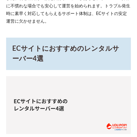
を明
に不慣れな場合でも安心して運営を始められます。トラブル発生
確化
時に素早く対応してもらえるサポート体制は、ECサイトの安定
する
運営に欠かせません。
6.2
適切
なレ
ンタ
ECサイトにおすすめのレンタルサ
ルサ
ーバ
ーバー4選
ーを
選定
する
6.3
ECシ
ステ
ムを
選択
しイ
ンス
トー
ルす
る