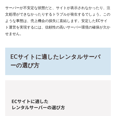
速度
を左
サーバーが不安定な状態だと、サイトが表示されなかったり、注
右す
文処理ができなかったりするトラブルが発生するでしょう。この
る処
理能
ような事態は、売上機会の損失に直結します。安定したECサイ
力
ト運営を実現するには、信頼性の高いサーバー環境の確保が欠か
2.3
せません。
セキ
ュリ
ティ
対策
ECサイトに適したレンタルサーバ
の充
実度
ーの選び方
2.4
トラ
ブル
時の
サポ
ート
体制
3
EC