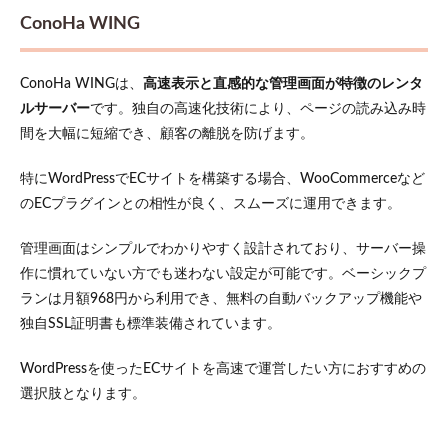
費用
相場
ConoHa WING
7.1
初期
ConoHa WINGは、
高速表示と直感的な管理画面が特徴のレンタ
費用
ルサーバー
です。独自の高速化技術により、ページの読み込み時
と月
額料
間を大幅に短縮でき、顧客の離脱を防げます。
金の
目安
特にWordPressでECサイトを構築する場合、WooCommerceなど
7.2
のECプラグインとの相性が良く、スムーズに運用できます。
独自
ドメ
管理画面はシンプルでわかりやすく設計されており、サーバー操
イン
とSSL
作に慣れていない方でも迷わない設定が可能です。ベーシックプ
証明
ランは月額968円から利用でき、無料の自動バックアップ機能や
書の
コス
独自SSL証明書も標準装備されています。
ト
WordPressを使ったECサイトを高速で運営したい方におすすめの
7.3
容量
選択肢となります。
追加
やバ
ック