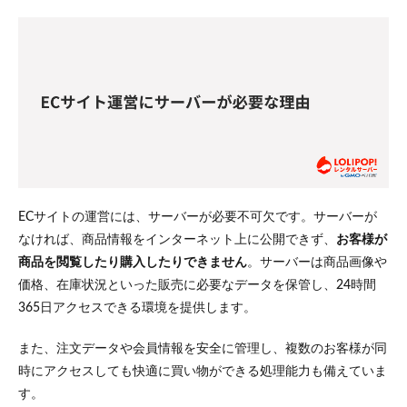
理由
2
EC
サイ
トに
適し
たレ
ンタ
ルサ
ーバ
ーの
選び
ECサイトの運営には、サーバーが必要不可欠です。サーバーが
方
なければ、商品情報をインターネット上に公開できず、
お客様が
2.1
商品を閲覧したり購入したりできません
。サーバーは商品画像や
サー
バー
価格、在庫状況といった販売に必要なデータを保管し、24時間
の稼
365日アクセスできる環境を提供します。
働率
と安
定性
また、注文データや会員情報を安全に管理し、複数のお客様が同
時にアクセスしても快適に買い物ができる処理能力も備えていま
2.2
す。
表示