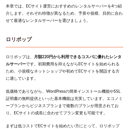
6.4
本章では、ECサイト運営におすすめのレンタルサーバーを4つ紹
決済
方法
介します。それぞれ特徴が異なるため、予算や規模、目的に合わ
を導
せて最適なレンタルサーバーを選びましょう。
入す
る
6.5
ロリポップ
サイ
トデ
ザイ
ロリポップは、
月額220円から利用できるコスパに優れたレンタ
ンを
ルサーバー
です。初期費用を抑えながらECサイトを始められる
整え
る
ため、小規模なネットショップや初めてECサイトを開設する方
6.6
に適しています。
特定
商取
低価格でありながら、WordPressの簡単インストール機能やSSL
引法
証明書の無料提供といった基本機能は充実しています。エコノミ
に基
づく
ープランからビジネスプランまで複数のプランが用意されてお
表記
り、ECサイトの成長に合わせてプラン変更も可能です。
を追
加す
る
まずは低コストでECサイトを始めたい方にとって、ロリポップ