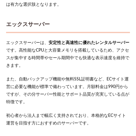
は有力な選択肢となります。
6.7
商品
情報
の登
エックスサーバー
録を
行う
エックスサーバーは、
安定性と高速性に優れたレンタルサーバー
6.8
動作
です。高性能なCPUと大容量メモリを搭載しているため、アクセ
テス
スが集中する時間帯やセール期間中でも快適な表示速度を維持で
トを
きます。
行い
公開
する
また、自動バックアップ機能や無料SSL証明書など、ECサイト運
営に必要な機能が標準で備わっています。月額料金は990円から
7
EC
ですが、その分サーバー性能とサポート品質が充実している点が
サイ
特徴です。
ト向
けレ
ンタ
初心者から法人まで幅広く支持されており、本格的なECサイト
ルサ
運営を目指す方におすすめのサーバーです。
ーバ
ーの