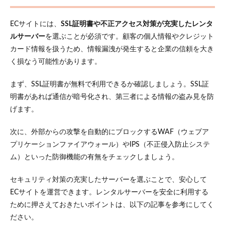
型ECサイト
5.2
ECサイトには、
SSL証明書や不正アクセス対策が充実したレンタ
オー
ルサーバー
を選ぶことが必須です。顧客の個人情報やクレジット
プン
ソー
カード情報を扱うため、情報漏洩が発生すると企業の信頼を大き
ス型
く損なう可能性があります。
ECサ
イト
まず、SSL証明書が無料で利用できるか確認しましょう。SSL証
5.3
明書があれば通信が暗号化され、第三者による情報の盗み見を防
ECパ
ッケ
げます。
ージ
型サ
次に、外部からの攻撃を自動的にブロックするWAF（ウェブア
イト
プリケーションファイアウォール）やIPS（不正侵入防止システ
5.4
ム）といった防御機能の有無をチェックしましょう。
クラ
ウド
EC型
セキュリティ対策の充実したサーバーを選ぶことで、安心して
サイ
ECサイトを運営できます。レンタルサーバーを安全に利用する
ト
ために押さえておきたいポイントは、以下の記事を参考にしてく
5.5
ださい。
フル