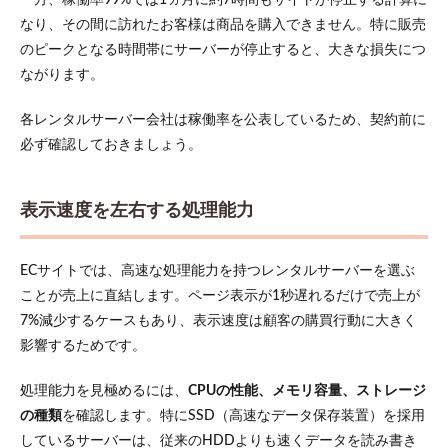
一方、稼働率99%では1ヵ月に約7時間もサイトが停止する計算に
3.4
なり、その間に訪れたお客様は商品を購入できません。特に販売
さく
らの
のピークとなる時間帯にサーバーが停止すると、大きな損失につ
レン
ながります。
タル
サー
各レンタルサーバー会社は稼働率を公表しているため、契約前に
バ
必ず確認しておきましょう。
4
EC
サイ
表示速度を左右する処理能力
ト構
築に
利用
でき
ECサイトでは、高速な処理能力を持つレンタルサーバーを選ぶ
るサ
ことが売上に直結します。ページ表示が1秒遅れるだけで売上が
ーバ
ーの
7%減少するケースもあり、表示速度は顧客の購買行動に大きく
種類
影響するためです。
4.1
共用
処理能力を見極めるには、
CPUの性能、メモリ容量、ストレージ
レン
の種類
を確認します。特にSSD（高速なデータ保存装置）を採用
タル
しているサーバーは、従来のHDDよりも速くデータを読み書き
サー