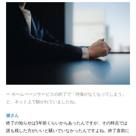
サービ
スから
「ロリ
ポッ
プ！」
へ
5
健さん
にたず
ねる
「ロリ
ポッ
プ！」
の使い
心地
ー ホームページサービスの終了で「侍魂がなくなってしまう」
6
と、ネット上で騒がれていましたね。
これ
から
の
健さん
「侍
終了の知らせは1年前くらいからあったんですが、その時点では
魂」
誰も残した方がいいと騒いでいなかったんですよね。終了直前に
6.1