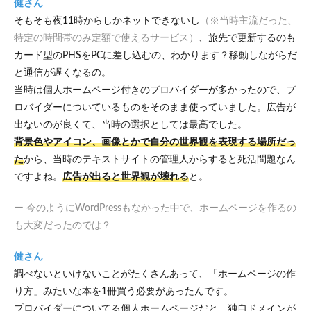
健さん
そもそも夜11時からしかネットできないし
（※当時主流だった、
特定の時間帯のみ定額で使えるサービス）
、旅先で更新するのも
カード型のPHSをPCに差し込むの、わかります？移動しながらだ
と通信が遅くなるの。
当時は個人ホームページ付きのプロバイダーが多かったので、プ
ロバイダーについているものをそのまま使っていました。広告が
出ないのが良くて、当時の選択としては最高でした。
背景色やアイコン、画像とかで自分の世界観を表現する場所だっ
た
から、当時のテキストサイトの管理人からすると死活問題なん
ですよね。
広告が出ると世界観が壊れる
と。
ー 今のようにWordPressもなかった中で、ホームページを作るの
も大変だったのでは？
健さん
調べないといけないことがたくさんあって、「ホームページの作
り方」みたいな本を1冊買う必要があったんです。
プロバイダーについてる個人ホームページだと、独自ドメインが