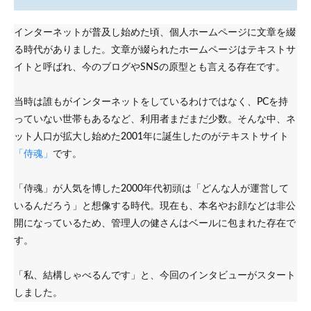
俺の
黒歴
インターネットが普及し始めた頃、個人ホームページに文章を綴
史が
る時代がありました。文章が綴られたホームページはテキストサ
保存
され
イトと呼ばれ、今のブログやSNSの原型とも言える存在です。
てし
まう
当時は誰もがインターネットをしているわけではなく、PCを持
3
っていない世帯もあるなど、利用者まだまだ少数。そんな中、ネ
当時
ット人口が拡大し始めた2001年に誕生したのがテキストサイト
アフ
ィリ
「侍魂」
です。
エイ
トが
あれ
「侍魂」が人気を博した2000年代初頭は「どんな人が運営して
ば、
いるんだろう」と想像する時代。現在も、本名やお顔などは非公
もっ
開になっているため、管理人の健さんはベールに包まれた存在で
と続
けて
す。
いた
かも
「私、結構しゃべるんです」と、今回のインタビューがスタート
4
しました。
ホーム
ページ