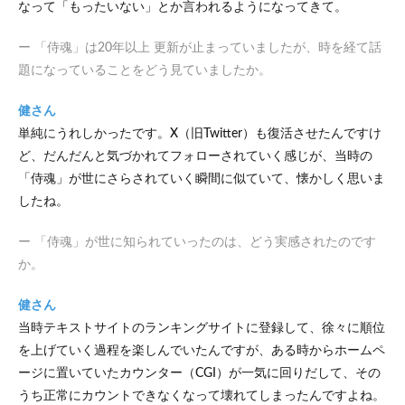
なって「もったいない」とか言われるようになってきて。
身の
丈に
あっ
ー 「侍魂」は20年以上 更新が止まっていましたが、時を経て話
た生
題になっていることをどう見ていましたか。
活の
中で
「侍
健さん
魂」
単純にうれしかったです。X（旧Twitter）も復活させたんですけ
とい
ど、だんだんと気づかれてフォローされていく感じが、当時の
うス
タイ
「侍魂」が世にさらされていく瞬間に似ていて、懐かしく思いま
ルが
したね。
あっ
てい
る
ー 「侍魂」が世に知られていったのは、どう実感されたのです
か。
健さん
当時テキストサイトのランキングサイトに登録して、徐々に順位
を上げていく過程を楽しんでいたんですが、ある時からホームペ
ージに置いていたカウンター（CGI）が一気に回りだして、その
うち正常にカウントできなくなって壊れてしまったんですよね。