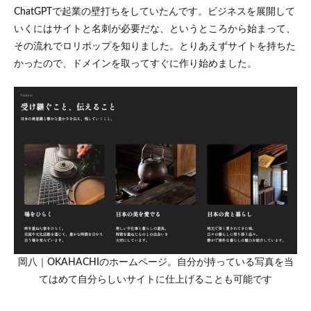
ジェ
ChatGPTで起業の壁打ちをしていたんです。ビジネスを展開して
ン
いくにはサイトと名刺が必要だな、というところから始まって、
ト」
で制
その流れでロリポップを知りました。とりあえずサイトを持ちた
作し
かったので、ドメインを取ってすぐに作り始めました。
たホ
ーム
ペー
ジ
岡八｜OKAHACHIのホームページ。自分が持っている写真を当
てはめて自分らしいサイトに仕上げることも可能です