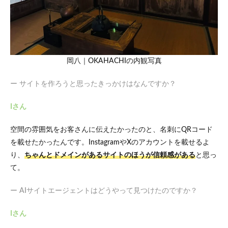
て感
じた
「骨
子が
ある
こ
と」
岡八｜OKAHACHIの内観写真
の価
値
ー サイトを作ろうと思ったきっかけはなんですか？
4
イン
Iさん
タビ
ュー
空間の雰囲気をお客さんに伝えたかったのと、名刺にQRコード
を終
えて
を載せたかったんです。InstagramやXのアカウントを載せるよ
り、
ちゃんとドメインがあるサイトのほうが信頼感がある
と思っ
4.1
「ロ
て。
リポ
ッ
ー AIサイトエージェントはどうやって見つけたのですか？
プ！
AIサ
イト
Iさん
エー