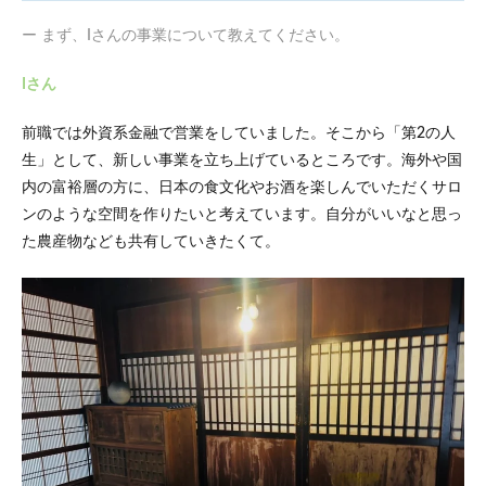
ジェ
ント
ー まず、Iさんの事業について教えてください。
に出
会う
Iさん
まで
2
前職では外資系金融で営業をしていました。そこから「第2の人
「ロ
生」として、新しい事業を立ち上げているところです。海外や国
リポ
ッ
内の富裕層の方に、日本の食文化やお酒を楽しんでいただくサロ
プ！
ンのような空間を作りたいと考えています。自分がいいなと思っ
AIサ
た農産物なども共有していきたくて。
イト
エー
ジェ
ン
ト」
を選
んだ
決め
手
3
使っ
てみ