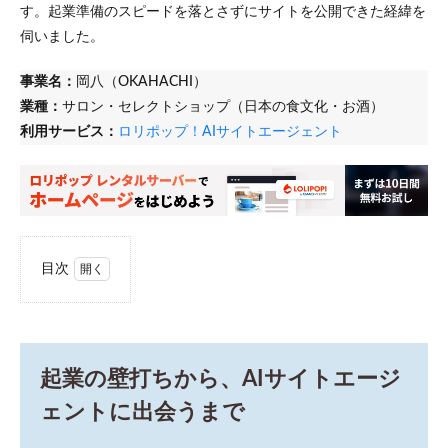
す。起業準備のスピードを落とさずにサイトを公開できた経緯を
伺いました。
事業名：
岡八（OKAHACHI）
業種：
サロン・セレクトショップ（日本の食文化・お酒）
利用サービス：
ロリポップ！AIサイトエージェント
目次
1
起業
の壁
打ち
か
起業の壁打ちから、AIサイトエージ
ら、
AIサ
ェントに出会うまで
イト
エー