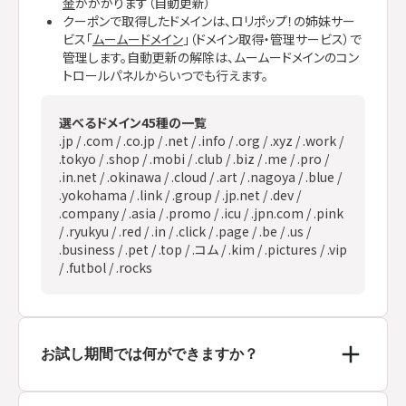
金
がかかります（自動更新）
クーポンで取得したドメインは、ロリポップ！の姉妹サー
ビス「
ムームードメイン
」（ドメイン取得・管理サービス）で
管理します。自動更新の解除は、ムームードメインのコン
トロールパネルからいつでも行えます。
選べるドメイン45種の一覧
.jp / .com / .co.jp / .net / .info / .org / .xyz / .work /
.tokyo / .shop / .mobi / .club / .biz / .me / .pro /
.in.net / .okinawa / .cloud / .art / .nagoya / .blue /
.yokohama / .link / .group / .jp.net / .dev /
.company / .asia / .promo / .icu / .jpn.com / .pink
/ .ryukyu / .red / .in / .click / .page / .be / .us /
.business / .pet / .top / .コム / .kim / .pictures / .vip
/ .futbol / .rocks
お試し期間では何ができますか？
AIとの会話でサイトの作成から公開まで、すべての機能をお