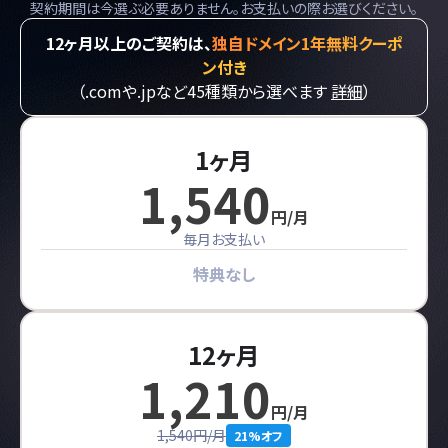
契約期間は今選ぶ必要ありません。お支払いの際お選びください。
12ヶ月以上のご契約は、
独自ドメイン1年無料クーポ
ン付き
（.comや.jpなど45種類から選べます
詳細
）
1ヶ月
1,540
円/月
毎月お支払い
特典なし
12ヶ月
1,210
円/月
1,540円/月
21%オフ