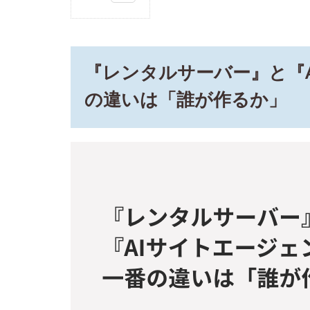
1
『レ
ンタ
ルサ
『レンタルサーバー』と『
ーバ
ー』
の違いは「誰が作るか」
と
『AI
サイ
トエ
ージ
ェン
ト』
の一
番の
違い
は
「誰
が作
る
か」