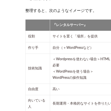
プラ
ン一
整理すると、次のようなイメージです。
覧
3
『レンタルサーバー』
『ロ
リポ
役割
サイトを置く「場所」を提供
ッ
プ！
作り手
自分（＋WordPressなど）
AIサ
イト
＜Wordpressを使わない場合＞HTM
エー
ジェ
必要
技術知識
ン
＜WordPressを使う場合＞
ト』
WordPressの操作知識
とは
3.1
自由度
高い
でき
るこ
向いている
長期運用・本格的なサイトを作りた
と・
人
主な