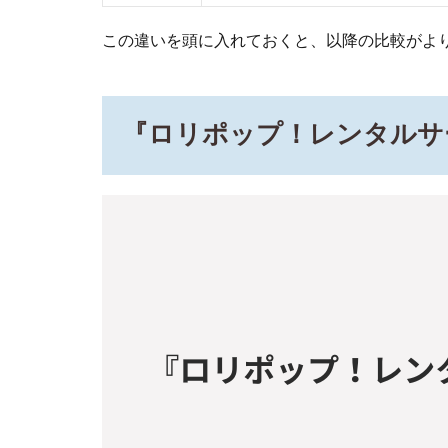
機能
この違いを頭に入れておくと、以降の比較がよ
3.2
料金
4
『ロリポップ！レンタルサ
5つ
の
観
点
で
徹
底
比
較
4.1
比較
1. 始
める
まで
の手