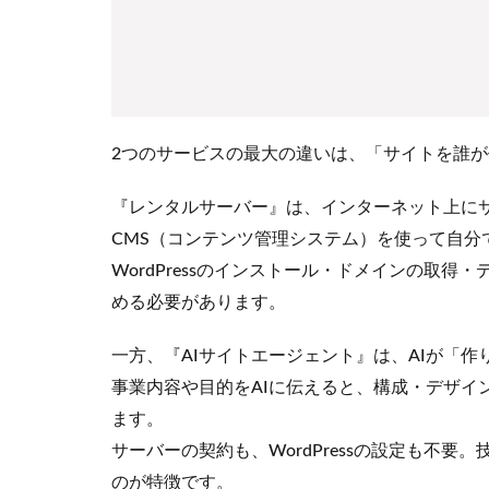
2
『ロ
リポ
ッ
プ！
レン
2つのサービスの最大の違いは、「サイトを誰
タル
サー
『レンタルサーバー』は、インターネット上にサイ
バ
CMS（コンテンツ管理システム）を使って自分
ー』
とは
WordPressのインストール・ドメインの取
2.1
める必要があります。
でき
るこ
一方、『AIサイトエージェント』は、AIが「作
と・
事業内容や目的をAIに伝えると、構成・デザイ
主な
ます。
機能
サーバーの契約も、WordPressの設定も不
2.2
のが特徴です。
料金