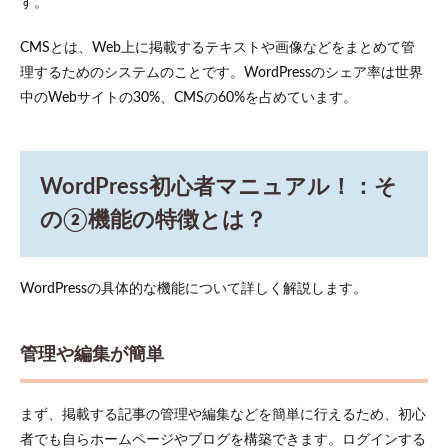
す。
2.1
管理
CMSとは、Web上に掲載するテキストや画像などをまとめて管
や編
理するためのシステムのことです。WordPressのシェア率は世界
集が
中のWebサイトの30%、CMSの60%を占めています。
簡単
2.2
カテ
ゴリ
WordPress初心者マニュアル！：そ
ーや
タグ
の②機能の特徴とは？
での
記事
分類
WordPressの具体的な機能について詳しく解説します。
2.3
カス
タマ
イズ
管理や編集が簡単
が自
由
まず、掲載する記事の管理や編集などを簡単に行えるため、初心
2.4
豊富
者でも自らホームページやブログを構築できます。ログインする