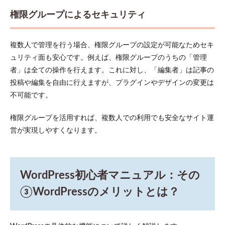
ものを
権限グループによるセキュリティ
準備す
る
4.2
複数人で管理を行う場合、権限グループの設定が可能なためセキ
STEP2：
ュリティ面も安心です。例えば、権限グループのうちの「管理
インス
トール
者」は全ての操作を行えます。これに対し、「編集者」は記事の
～アッ
投稿や編集を自由に行えますが、プラグインやデザインの変更は
プロー
不可能です。
ド
4.3
権限グループを活用すれば、複数人での利用でも安全なサイト運
STEP3：
営が実現しやすくなります。
データ
ベース
作成
4.4
WordPress初心者マニュアル：その
STEP4：
初期設
③WordPressのメリットとは？
定～イ
ンスト
ール