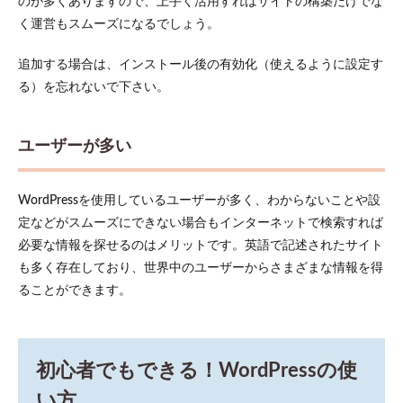
のが多くありますので、上手く活用すればサイトの構築だけでな
画像
に関
く運営もスムーズになるでしょう。
して
5.4
追加する場合は、インストール後の有効化（使えるように設定す
サイ
る）を忘れないで下さい。
トの
運営
に関
ユーザーが多い
して
6
まと
WordPressを使用しているユーザーが多く、わからないことや設
め
定などがスムーズにできない場合もインターネットで検索すれば
必要な情報を探せるのはメリットです。英語で記述されたサイト
も多く存在しており、世界中のユーザーからさまざまな情報を得
ることができます。
初心者でもできる！WordPressの使
い方