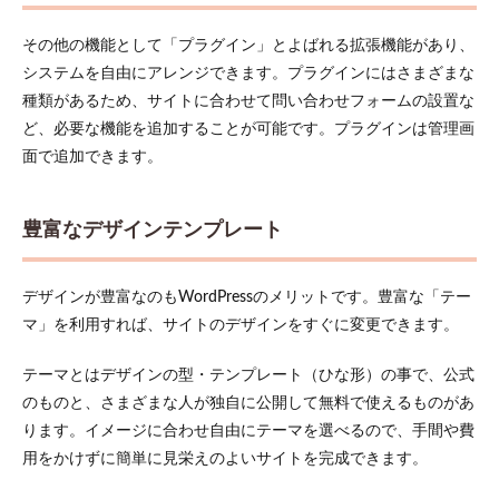
無料
で使
その他の機能として「プラグイン」とよばれる拡張機能があり、
える
システムを自由にアレンジできます。プラグインにはさまざまな
3.2
種類があるため、サイトに合わせて問い合わせフォームの設置な
機能
ど、必要な機能を追加することが可能です。プラグインは管理画
を追
面で追加できます。
加で
きる
3.3
豊富なデザインテンプレート
ユー
ザー
が多
デザインが豊富なのもWordPressのメリットです。豊富な「テー
い
マ」を利用すれば、サイトのデザインをすぐに変更できます。
4
初心
者でもで
テーマとはデザインの型・テンプレート（ひな形）の事で、公式
きる！
WordPress
のものと、さまざまな人が独自に公開して無料で使えるものがあ
の使い方
ります。イメージに合わせ自由にテーマを選べるので、手間や費
4.1
用をかけずに簡単に見栄えのよいサイトを完成できます。
STEP1：
必要な