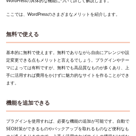
WordPressの具体的な機能について詳しく解説します。
4.5
STEP5：
公開！
ここでは、WordPressのさまざまなメリットを紹介します。
5
WordPress
無料で使える
初心者が
おさえて
おきたい
ポイント
基本的に無料で使えます。無料でありながら自由にアレンジや設
とは？
定変更できる点もメリットと言えるでしょう。プラグインやテー
5.1
マによっては有料ですが、無料でも高品質なものが多くあり、上
トラ
手に活用すれば費用をかけずに魅力的なサイトを作ることができ
ブル
ます。
対策
に関
して
機能を追加できる
5.2
設定
に関
して
プラグインを使用すれば、必要な機能の追加が可能です。自動で
SEO対策ができるものやバックアップを取れるものなど便利なも
5.3