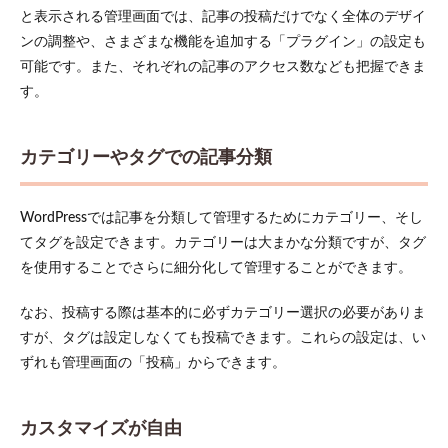
なデ
と表示される管理画面では、記事の投稿だけでなく全体のデザイ
ザイ
ンの調整や、さまざまな機能を追加する「プラグイン」の設定も
ンテ
ンプ
可能です。また、それぞれの記事のアクセス数なども把握できま
レー
す。
ト
2.5
権限
カテゴリーやタグでの記事分類
グル
ープ
によ
WordPressでは記事を分類して管理するためにカテゴリー、そし
るセ
キュ
てタグを設定できます。カテゴリーは大まかな分類ですが、タグ
リテ
を使用することでさらに細分化して管理することができます。
ィ
3
なお、投稿する際は基本的に必ずカテゴリー選択の必要がありま
WordPress初
すが、タグは設定しなくても投稿できます。これらの設定は、い
心者マニュ
ずれも管理画面の「投稿」からできます。
アル：その
③WordPress
のメリット
とは？
カスタマイズが自由
3.1