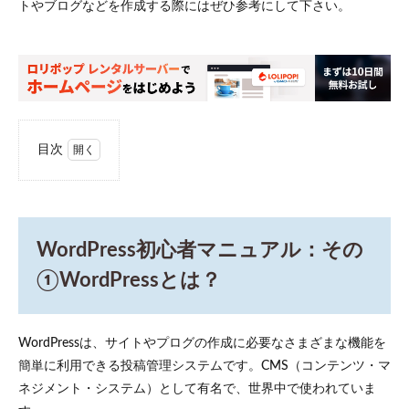
トやブログなどを作成する際にはぜひ参考にして下さい。
目次
1
WordPress初
心者マニュ
アル：その
①WordPress
WordPress初心者マニュアル：その
とは？
①WordPressとは？
2
WordPress
初心者マ
ニュア
WordPressは、サイトやプログの作成に必要なさまざまな機能を
ル！：そ
簡単に利用できる投稿管理システムです。CMS（コンテンツ・マ
の②機能
の特徴と
ネジメント・システム）として有名で、世界中で使われていま
は？