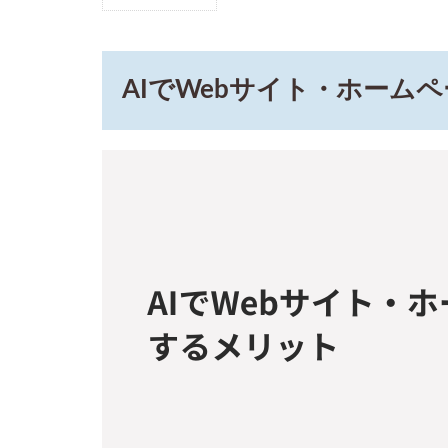
1
AIで
Web
サイ
AIでWebサイト・ホーム
ト・
ホー
ムペ
ージ
を作
成す
るメ
リッ
ト
1.1
作成
時間
を大
幅に
短縮
でき
る