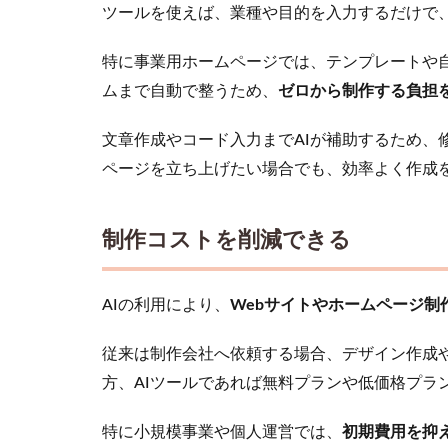
ツールを使えば、業種や目的を入力するだけで
Web
サイ
ト・
特に事業用ホームページでは、テンプレートや
ホー
ムまで自動で整うため、
ゼロから制作する負担
ムペ
ージ
文章作成やコード入力までAIが補助するため、
作成
AIツ
ページを立ち上げたい場合でも、効率よく作成
ー
ル・
サー
制作コストを削減できる
ビス
の選
び方
AIの利用により、
Webサイトやホームページ制
2.1
自然
従来は制作会社へ依頼する場合、デザイン作成
な日
方、AIツールであれば無料プランや低価格プラ
本語
に対
応し
特に小規模事業や個人運営では、
初期費用を抑