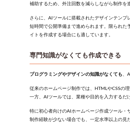
てい
補助するため、外注回数を減らしながら制作を
るか
2.2
さらに、AIツールに搭載されたデザインテンプ
料金
短時間で公開準備まで進められます。限られた予
プラ
イトを作成する場合にも適しています。
ンが
適切
か
専門知識がなくても作成できる
2.3
目的
に合
プログラミングやデザインの知識がなくても
、
った
機能
従来のホームページ制作では、HTMLやCSS
が備
わっ
一方、AIツールでは、業種や目的を入力するだ
てい
るか
特に初心者向けのAIホームページ作成ツール・
2.4
制作経験が少ない場合でも、一定水準以上の見
日本