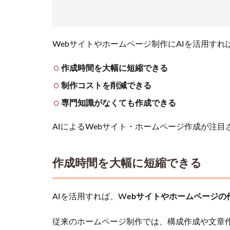
1.2
制作
コス
Webサイトやホームページ制作にAIを活用す
トを
削減
作成時間を大幅に短縮できる
でき
る
制作コストを削減できる
1.3
専門知識がなくても作成できる
専門
知識
AIによるWebサイト・ホームページ作成が注
がな
くて
も作
作成時間を大幅に短縮できる
成で
きる
2
AIを活用すれば、W
ebサイトやホームページの
失敗
しな
従来のホームページ制作では、構成作成や文章作
い！