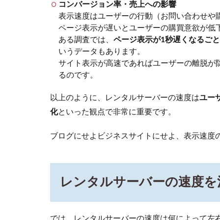
の
コンバージョン率・売上への影響
速
表示速度はユーザーの行動（お問い合わせや
度
ページ表示が遅いとユーザーの購買意欲が低
を
ある調査では、
ページ表示が1秒遅くなるごと
決
いうデータもあります。
定
サイト表示が高速であればユーザーの離脱が防
す
るのです。
る
要
因
以上のように、レンタルサーバーの速度は
ユー
化
といった観点で非常に重要です。
2.1
ハ
ードウ
ェアス
ブログにせよビジネスサイトにせよ、表示速度
ペック
（CPU・
メモ
リ・ス
レンタルサーバーの速度を
トレー
ジ）
2.2
Web
では、レンタルサーバーの速度は何によって左