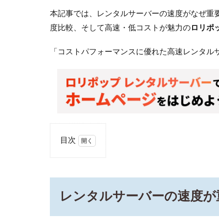
本記事では、レンタルサーバーの速度がなぜ重
度比較、そして高速・低コストが魅力の
ロリポ
「コストパフォーマンスに優れた高速レンタル
目次
1
レ
ン
タ
レンタルサーバーの速度が
ル
サ
ー