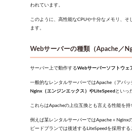
タセ
われています。
ンタ
ーの
このように、高性能なCPUや十分なメモリ、そ
立
ます。
地）
3
ロ
Webサーバーの種類（Apache／Ngin
リ
ポ
ッ
サーバー上で動作する
Webサーバーソフトウェ
プ
の
一般的なレンタルサーバーではApache（アパ
速
度
Nginx（エンジンエックス）やLiteSpeed
といっ
性
能
これらはApacheの上位互換とも言える性能を
と
コ
例えば某レンタルサーバーではApache＋Ng
ス
ト
ピードプランでは後述するLiteSpeedを採用