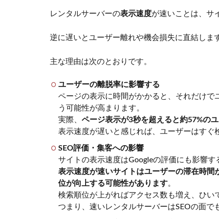
バ
レンタルサーバーの
表示速度
が速いことは、サ
ー
の
逆に遅いとユーザー離れや機会損失に直結しま
速
度
が
主な理由は次のとおりです。
重
要
ユーザーの離脱率に影響する
な
ページの表示に時間がかかると、それだけで
理
う可能性が高まります。
由
実際、
ページ表示が3秒を超えると約57%の
2
表示速度が遅いと感じれば、ユーザーはすぐ
レ
SEO評価・集客への影響
ン
サイトの表示速度はGoogleの評価にも影響
タ
ル
表示速度が速いサイトはユーザーの滞在時間が
サ
位が向上する可能性があります​
。
ー
検索順位が上がればアクセス数も増え、ひい
バ
つまり、速いレンタルサーバーはSEOの面で
ー