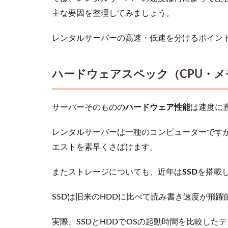
サーバーの
主な要因を整理してみましょう。
種類
（Apache
／Nginx／
レンタルサーバーの高速・低速を分けるポイント
LiteSpeed）
2.3
ハードウェアスペック（CPU・
キャ
ッシ
ュ機
サーバーそのものの
ハードウェア性能
は速度に
能の
有無
レンタルサーバーは一種のコンピューターですか
2.4
エストを素早くさばけます。
ネッ
トワ
ーク
またストレージについても、近年は
SSD
を搭載
環境
（帯
SSDは旧来のHDDに比べて読み書き速度が飛
域
幅・
実際、SSDとHDDでOSの起動時間を比較したテ
デー