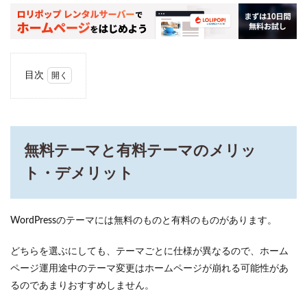
目次
1
無料
テー
マと
有料
無料テーマと有料テーマのメリッ
テー
マの
ト・デメリット
メリ
ッ
ト・
デメ
WordPressのテーマには無料のものと有料のものがあります。
リッ
ト
どちらを選ぶにしても、テーマごとに仕様が異なるので、ホーム
1.1
ページ運用途中のテーマ変更はホームページが崩れる可能性があ
無料
るのであまりおすすめしません。
テー
マの