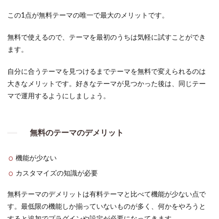
WordPress
おすすめ
この1点が無料テーマの唯一で最大のメリットです。
のテーマ
紹介
無料で使えるので、テーマを最初のうちは気軽に試すことができ
2.1
無料
ます。
の
WordPress
自分に合うテーマを見つけるまでテーマを無料で変えられるのは
テーマ
Cocoon（コ
大きなメリットです。好きなテーマが見つかった後は、同じテー
クーン）
マで運用するようにしましょう。
2.2
有
料の
WordPress
無料のテーマのデメリット
テーマ
SWELL
機能が少ない
2.3
簡単
カスタマイズの知識が必要
移行
プラ
無料テーマのデメリットは有料テーマと比べて機能が少ない点で
グイ
ンが
す。最低限の機能しか揃っていないものが多く、何かをやろうと
ある