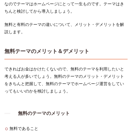
メリ
なのでテーマはホームページにとって一生ものです。テーマはき
ット
ちんと検討してから導入しましょう。
＆デ
メリ
無料と有料のテーマの違いについて、メリット・デメリットを解
ット
説します。
1.2
有料
テー
無料テーマのメリット＆デメリット
マの
メリ
ット
＆デ
できればお金はかけたくないので、無料のテーマを利用したいと
メリ
考える人が多いでしょう。無料のテーマのメリット・デメリット
ット
をきちんと把握して、無料のテーマでホームページ運営をしてい
1.3
初
ってもいいのかを検討しましょう。
心者の人
ほど
WordPress
は有料テ
無料のテーマのメリット
ーマがお
すすめ！
2
無料であること