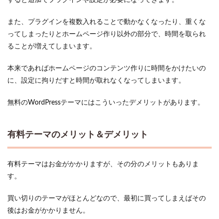
すると追加でプラグインや設定が必要になってきます。
2.4
ブロ
また、プラグインを複数入れることで動かなくなったり、重くな
ック
ってしまったりとホームページ作り以外の部分で、時間を取られ
エデ
ィタ
ることが増えてしまいます。
に完
全対
本来であればホームページのコンテンツ作りに時間をかけたいの
応の
に、設定に拘りだすと時間が取れなくなってしまいます。
テー
マ
無料のWordPressテーマにはこういったデメリットがあります。
3
自分
に合った
WordPress
のテーマ
有料テーマのメリット＆デメリット
を選ぼう
有料テーマはお金がかかりますが、その分のメリットもありま
す。
買い切りのテーマがほとんどなので、最初に買ってしまえばその
後はお金がかかりません。