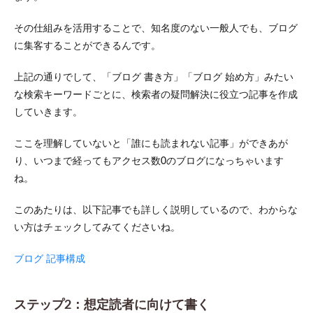
1：ひ
らが
その仕組みを活用することで、知名度のない一般人でも、ブログ
なと
に集客することができるんです。
漢字
のバ
ラン
上記の通りでして、「ブログ 書き方」「ブログ 始め方」みたい
スに
な検索キーワードごとに、検索者の疑問解決に役立つ記事を作成
注意
する
していきます。
4.2
ここを理解していないと「誰にも読まれない記事」ができあが
工夫
2：ア
り、いつまで経ってもアクセス数0のブログになっちゃいます
イキ
ね。
ャッ
チ・
このあたりは、以下記事でも詳しく説明しているので、わからな
見出
し画
い方はチェックしてみてくださいね。
像を
使う
ブログ 記事構成
4.3
工夫
3：装
ステップ2：想定読者に向けて書く
飾類