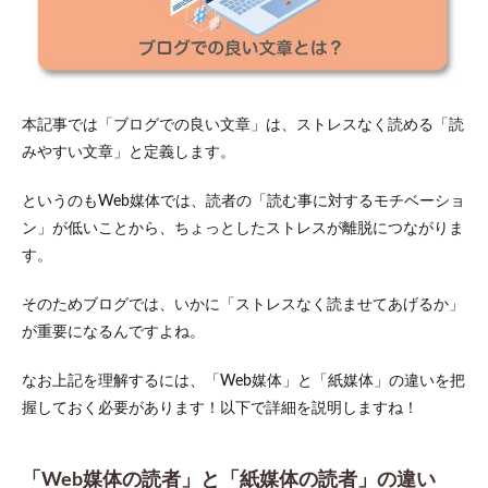
読者」
の違い
1.2
ブロ
グ記
事を
本記事では「ブログでの良い文章」は、ストレスなく読める「読
作成
みやすい文章」と定義します。
する
全体
像
というのもWeb媒体では、読者の「読む事に対するモチベーショ
ン」が低いことから、ちょっとしたストレスが離脱につながりま
2
ブロ
す。
グ文
章の
そのためブログでは、いかに「ストレスなく読ませてあげるか」
書き
方の
が重要になるんですよね。
10
ステ
なお上記を理解するには、「Web媒体」と「紙媒体」の違いを把
ップ
握しておく必要があります！以下で詳細を説明しますね！
2.1
ステ
ップ
「Web媒体の読者」と「紙媒体の読者」の違い
1：検