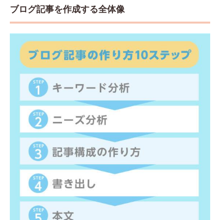
にす
ブログ記事を作成する全体像
る
2.4
ステ
ップ
4：わ
かり
やす
い論
理展
開を
使う
2.5
ステ
ップ
5：明
確な
根拠
を用
いる
2.6
ステ