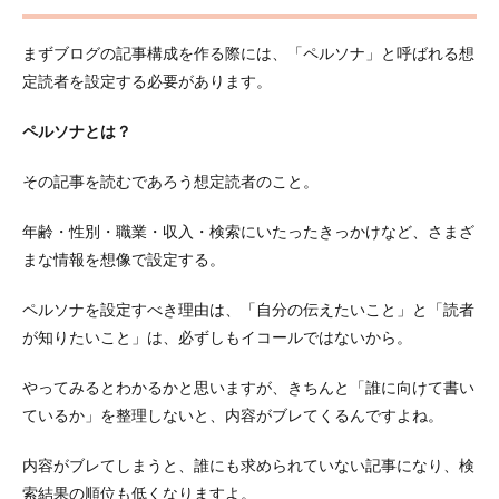
を使
う
まずブログの記事構成を作る際には、「ペルソナ」と呼ばれる想
5
定読者を設定する必要があります。
書き
方を
ペルソナとは？
マス
ター
して
その記事を読むであろう想定読者のこと。
良質
な記
年齢・性別・職業・収入・検索にいたったきっかけなど、さまざ
事を
書こ
まな情報を想像で設定する。
う！
ペルソナを設定すべき理由は、「自分の伝えたいこと」と「読者
が知りたいこと」は、必ずしもイコールではないから。
やってみるとわかるかと思いますが、きちんと「誰に向けて書い
ているか」を整理しないと、内容がブレてくるんですよね。
内容がブレてしまうと、誰にも求められていない記事になり、検
索結果の順位も低くなりますよ。