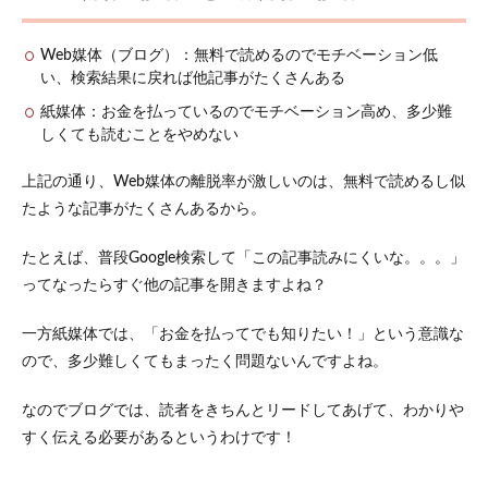
索キ
ーワ
Web媒体（ブログ）：無料で読めるのでモチベーション低
ード
に合
い、検索結果に戻れば他記事がたくさんある
わせ
紙媒体：お金を払っているのでモチベーション高め、多少難
る
しくても読むことをやめない
2.2
ステ
上記の通り、Web媒体の離脱率が激しいのは、無料で読めるし似
ップ
たような記事がたくさんあるから。
2：想
定読
者に
たとえば、普段Google検索して「この記事読みにくいな。。。」
向け
ってなったらすぐ他の記事を開きますよね？
て書
く
一方紙媒体では、「お金を払ってでも知りたい！」という意識な
2.3
ので、多少難しくてもまったく問題ないんですよね。
ステ
ップ
3：伝
なのでブログでは、読者をきちんとリードしてあげて、わかりや
えた
すく伝える必要があるというわけです！
いこ
とを
明確