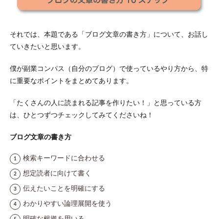
文章
力を
磨く
ため
それでは、本題である「ブログ文章の書き方」について、お話し
のコ
ツ3
ていきたいと思います。
つ
僕が副業コンパス（自分のブログ）で使っているやり方から、特
3.1
コツ
に重要なポイントをまとめてあります。
1：競
合サ
「たくさんの人に読まれる記事を作りたい！」と思っている方
イト
を参
は、ひとつずつチェックしてみてくださいね！
考に
する
ブログ文章の書き方
3.2
コツ
検索キーワードに合わせる
2：上
想定読者に向けて書く
手な
ブロ
伝えたいことを明確にする
グ記
事を
わかりやすい論理展開を使う
写し