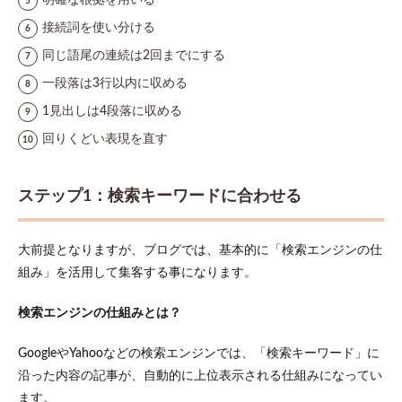
明確な根拠を用いる
てみ
る
接続詞を使い分ける
3.3
同じ語尾の連続は2回までにする
コツ
3：時
一段落は3行以内に収める
間を
1見出しは4段落に収める
置い
てか
回りくどい表現を直す
ら校
正す
る
ステップ1：検索キーワードに合わせる
4
スト
レス
大前提となりますが、ブログでは、基本的に「検索エンジンの仕
なく
読ま
組み」を活用して集客する事になります。
せる
ため
検索エンジンの仕組みとは？
の工
夫3
つ
GoogleやYahooなどの検索エンジンでは、「検索キーワード」に
沿った内容の記事が、自動的に上位表示される仕組みになってい
4.1
ます。
工夫