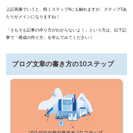
以内
に収
上記画像でいうと、軽くステップ4にも触れますが、ステップ5あ
める
たりがメインになりますね！
2.9
ステ
「そもそも記事の作り方がわからないよ！」という方は、以下記
ップ
事で「構成の作り方」を学んでみてください！
9：1
見出
しは4
段落
に収
ブログ文章の書き方の10ステップ
める
2.10
ステッ
プ10：
回りく
どい表
現を直
す
3
ブロ
グの