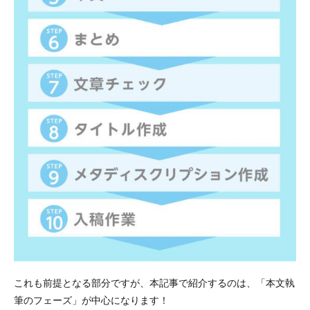
ップ
6：接
続詞
を使
い分
ける
2.7
ステ
ップ
7：同
じ語
尾の
連続
は2回
まで
にす
る
2.8
ステ
ップ
8：一
これも前提となる部分ですが、本記事で紹介するのは、「本文執
段落
筆のフェーズ」が中心になります！
は3行