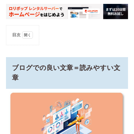
目次
1
ブロ
グで
の良
い文
ブログでの良い文章＝読みやすい文
章＝
読み
章
やす
い文
章
1.1
「Web
媒体の
読者」
と「紙
媒体の