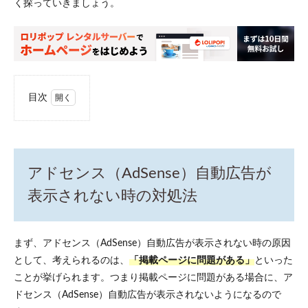
く探っていきましょう。
目次
1
アドセ
ンス
（AdSense）
自動広告が
表示されな
アドセンス（AdSense）自動広告が
い時の対処
法
表示されない時の対処法
2
アドセ
ンス
（AdSense）
まず、アドセンス（AdSense）自動広告が表示されない時の原因
自動広告が
として、考えられるのは、
「掲載ページに問題がある」
といった
表示されな
い時の3つの
ことが挙げられます。つまり掲載ページに問題がある場合に、ア
チェックポ
ドセンス（AdSense）自動広告が表示されないようになるので
イント