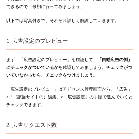
表示されな
い時に考え
できるので、最初に行ってみましょう。
られる原因
13選
以下では写真付きで、それぞれ詳しく解説していきます。
3.1
1. 広
告掲
1. 広告設定のプレビュー
載の
審査
中で
まず、「広告設定のプレビュー」を確認して、
「自動広告の例」
ある
にチェックがついているか
を確認してみましょう。
チェックがつ
3.2
いていなかったら、チェックをつけましょう
。
2. 広
告の
掲載
「広告設定のプレビュー」はアドセンス管理画面から、「広告」
数が
>「（該当サイトの）編集」>「広告設定」の手順で進んでいくと
多す
チェックできます。
ぎる
3.3
3. PIN
2. 広告リクエスト数
コー
ドが
入力