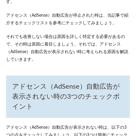
す。
2.1
1. 広
アドセンス（AdSense）自動広告が停止された時は、当記事で紹
告設
介するチェックリストを参考にチェックしてみましょう。
定の
プレ
ビュ
それでも改善しない場合は原因を詳しく特定する必要があるの
ー
で、その時は原因に着目しましょう。それでは、アドセンス
2.2
（AdSense）自動広告が表示されない時に考えられる原因を解説
2. 広
していきます。
告リ
クエ
スト
数
アドセンス（AdSense）自動広告が
2.3
3. 広
表示されない時の3つのチェックポ
告表
示数
イント
3
アドセ
ンス
（AdSense）
アドセンス（AdSense）自動広告が表示されない時は、以下の3
自動広告が
つの点をチェックしてみましょう。以下の3つは簡単にチェック