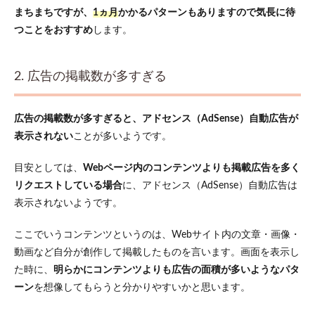
フトが
まちまちですが、
1ヵ月
かかるパターンもありますので気長に待
影響し
つことをおすすめ
ている
します。
3.12
⑫ads.txt
2. 広告の掲載数が多すぎる
が正しく
設置され
ていない
広告の掲載数が多すぎると、アドセンス（AdSense）自動広告が
3.13
表示されない
ことが多いようです。
⑬ドメ
インが
ペナル
目安としては、
Webページ内のコンテンツよりも掲載広告を多く
ティを
リクエストしている場合
に、アドセンス（AdSense）自動広告は
受けて
表示されないようです。
いる
4
アドセ
ここでいうコンテンツというのは、Webサイト内の文章・画像・
ンス
動画など自分が創作して掲載したものを言います。画面を表示し
（AdSense）
自動広告が
た時に、
明らかにコンテンツよりも広告の面積が多いようなパタ
表示されな
ーン
を想像してもらうと分かりやすいかと思います。
い時はまず
は原因を探