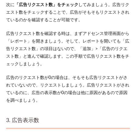
次に
「広告リクエスト数」をチェック
してみましょう。広告リク
され
てい
エスト数をチェックすることで、広告がそもそもリクエストされ
ない
ているのかを確認することが可能です。
3.4
4. 広
広告リクエスト数を確認する時は、まずアドセンス管理画面から
告コ
「レポート」を開きましょう。そして、レポートを開いても「広
ード
が間
告リクエスト数」の項目はないので、「追加」>「広告のリクエ
違っ
スト数」と進んで確認します。この手順で広告リクエスト数をチ
てい
ェックしましょう。
る・
配置
が間
広告のリクエスト数が0の場合は、そもそも広告リクエストがさ
違っ
れていないので、リクエストしましょう。広告リクエストがされ
てい
る
ているのに、広告の表示数が0の場合は他に原因があるので原因
を調べましょう。
3.5
5.
JavaScript
が有効に
なってい
3. 広告表示数
ない
3.6