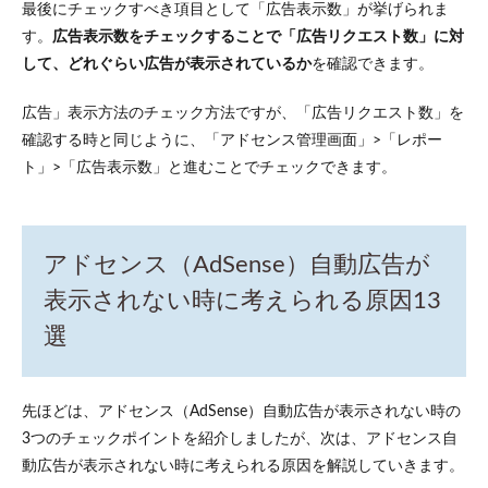
最後にチェックすべき項目として「広告表示数」が挙げられま
6. コ
ード
す。
広告表示数をチェックすることで「広告リクエスト数」に対
が古
して、どれぐらい広告が表示されているか
を確認できます。
い
3.7
広告」表示方法のチェック方法ですが、「広告リクエスト数」を
7. プ
確認する時と同じように、「アドセンス管理画面」>「レポー
ログ
ト」>「広告表示数」と進むことでチェックできます。
ラム
ポリ
シー
に反
して
アドセンス（AdSense）自動広告が
いる
表示されない時に考えられる原因13
3.8
8. NG
選
キー
ワー
ドを
含ん
先ほどは、アドセンス（AdSense）自動広告が表示されない時の
でい
3つのチェックポイントを紹介しましたが、次は、アドセンス自
る
動広告が表示されない時に考えられる原因を解説していきます。
3.9