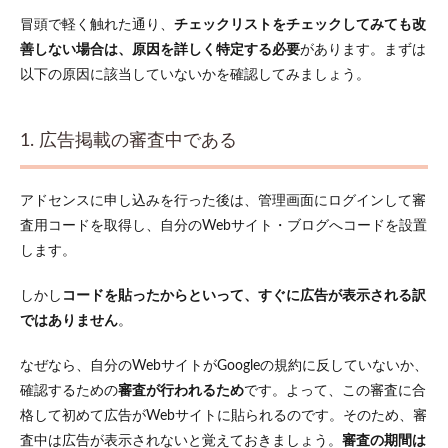
9. プ
冒頭で軽く触れた通り、
チェックリストをチェックしてみても改
ラグ
イン
善しない場合は、原因を詳しく特定する必要
があります。まずは
との
以下の原因に該当していないかを確認してみましょう。
相性
が悪
い
1. 広告掲載の審査中である
3.10
10. ク
リック
アドセンスに申し込みを行った後は、管理画面にログインして審
数を故
意に操
査用コードを取得し、自分のWebサイト・ブログへコードを設置
作する
します。
などの
行為を
してい
しかし
コードを貼ったからといって、すぐに広告が表示される訳
る
ではありません
。
3.11
⑪アド
なぜなら、自分のWebサイトがGoogleの規約に反していないか、
ブロッ
確認するための
審査が行われるため
です。よって、この審査に合
クやセ
格して初めて広告がWebサイトに貼られるのです。そのため、審
キュリ
ティソ
査中は広告が表示されないと覚えておきましょう。
審査の期間は