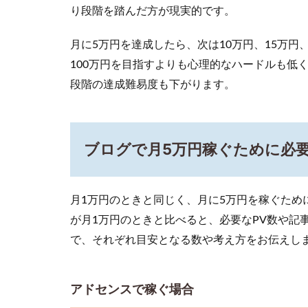
場合
り段階を踏んだ方が現実的です。
3.2
月に5万円を達成したら、次は10万円、15万円
アフ
100万円を目指すよりも心理的なハードルも低
ィリ
エイ
段階の達成難易度も下がります。
トで
稼ぐ
場合
ブログで月5万円稼ぐために必
3.3
月5万
円の
収入
月1万円のときと同じく、月に5万円を稼ぐため
にな
が月1万円のときと比べると、必要なPV数や記
るま
での
で、それぞれ目安となる数や考え方をお伝えし
年数
4
アドセンスで稼ぐ場合
ブ
ロ