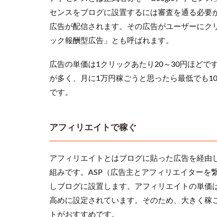
エイ
トで
センスをブログに設置するには審査を通る必要
稼ぐ
広告が配信されます。その広告がユーザーにク
2
ック報酬型広告」とも呼ばれます。
月1
万
広告の単価は1クリックあたり20～30円ほどです
円
が多く、月に1万円稼ごうと思ったら最低でも10
の
次
です。
は
月5
万
アフィリエイトで稼ぐ
円
を
目
アフィリエイトとはブログに貼った広告を経由
指
そ
組みです。ASP（広告主とアフィリエイターを
う
しブログに設置します。アフィリエイトの単価は
3
高めに設定されています。そのため、大きく稼
ブ
トがおすすめです。