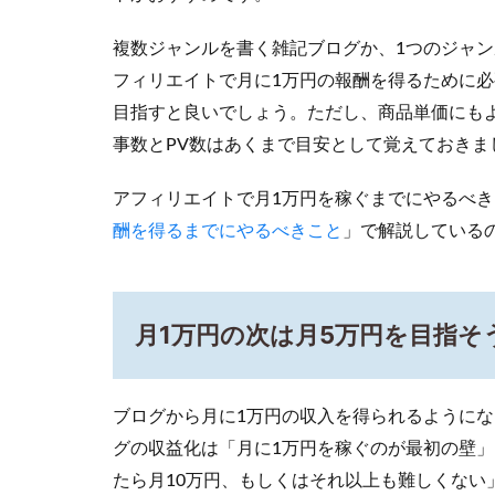
ロ
グ
複数ジャンルを書く雑記ブログか、1つのジャ
で
月5
フィリエイトで月に1万円の報酬を得るために必要
万
目指すと良いでしょう。ただし、商品単価にも
円
事数とPV数はあくまで目安として覚えておきま
稼
ぐ
た
アフィリエイトで月1万円を稼ぐまでにやるべ
め
酬を得るまでにやるべきこと
」で解説している
に
必
要
な
月1万円の次は月5万円を目指そ
こ
と
3.1
ブログから月に1万円の収入を得られるようにな
アド
セン
グの収益化は「月に1万円を稼ぐのが最初の壁」
スで
たら月10万円、もしくはそれ以上も難しくない
稼ぐ