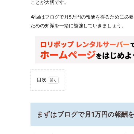
ことが大切です。
今回はブログで月5万円の報酬を得るために必要
ための知識を一緒に勉強していきましょう。
目次
1
ま
ず
は
まずはブログで月1万円の報酬
ブ
ロ
グ
で