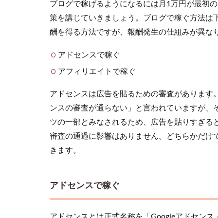
ブログで稼げるようになるには月1万円が最初の
月1
策を講じていきましょう。ブログで稼ぐ方法は
万
円
酬を得る方法ですが、報酬発生の仕組みが異な
の
報
アドセンスで稼ぐ
酬
を
アフィリエイトで稼ぐ
目
指
アドセンスは広告を貼るための審査があります
そ
ンスの審査が通らない」と言われていますが、
う
ツの一部とみなされるため、広告を貼りすぎる
1.1
審査の通過に影響はありません。どちらかだけ
アド
セン
きます。
スで
稼ぐ
アドセンスで稼ぐ
1.2
アフ
ィリ
アドセンスとは正式名称を「Googleアドセンス