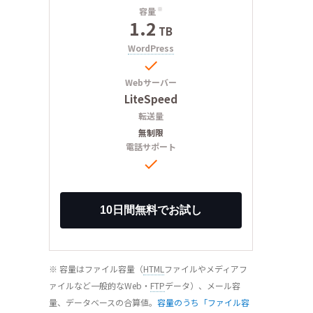
容量
※
1.2
TB
WordPress

Webサーバー
LiteSpeed
転送量
無制限
電話サポート

※ 容量はファイル容量（
HTML
ファイルやメディアフ
ァイルなど一般的なWeb・
FTP
データ）、メール容
量、データベースの合算値。
容量のうち「ファイル容