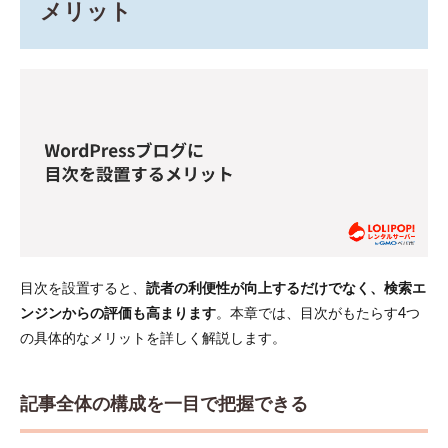
メリット
1.1
記事
全体
の構
成を
一目
で把
握で
きる
1.2
読み
たい
目次
に素
目次を設置すると、
読者の利便性が向上するだけでなく、検索エ
早く
移動
ンジンからの評価も高まります
。本章では、目次がもたらす4つ
でき
の具体的なメリットを詳しく解説します。
る
1.3
検索
記事全体の構成を一目で把握できる
結果
に目