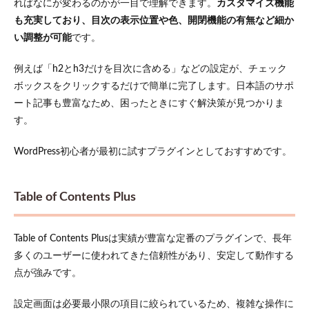
ればなにが変わるのかが一目で理解できます。
カスタマイズ機能
る
も充実しており、目次の表示位置や色、開閉機能の有無など細か
7.3
い調整が可能
です。
バー
ジョ
ンが
例えば「h2とh3だけを目次に含める」などの設定が、チェック
最新
ボックスをクリックするだけで簡単に完了します。日本語のサポ
では
ート記事も豊富なため、困ったときにすぐ解決策が見つかりま
ない
す。
8
WordPress
WordPress初心者が最初に試すプラグインとしておすすめです。
で目次の
視認性を
向上させ
る方法
Table of Contents Plus
8.1
色彩
を工
Table of Contents Plusは実績が豊富な定番のプラグインで、長年
夫す
多くのユーザーに使われてきた信頼性があり、安定して動作する
る
点が強みです。
8.2
フォ
設定画面は必要最小限の項目に絞られているため、複雑な操作に