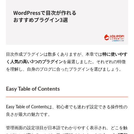
表示され
ない原因
と解決策
7.1
見出
しタ
グが
正し
く設
目次作成プラグインは数多くありますが、本章では
特に使いやす
定さ
く人気の高い3つのプラグイン
を厳選しました。それぞれの特徴
れて
いな
を理解し、自身のブログに合ったプラグインを選びましょう。
い
7.2
プラ
Easy Table of Contents
グイ
ンと
テー
Easy Table of Contentsは、初心者でも迷わず設定できる操作性の
マの
良さが最大の魅力です。
競合
が発
生し
管理画面の設定項目が日本語でわかりやすく表示され、どこを触
てい