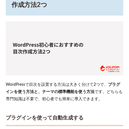
アンカ
作成方法2つ
ーを設
定する
5.3
3.各項
目に
リン
クを
貼る
6
読者
にわ
かり
やす
い目
WordPressで目次を設置する方法は大きく分けて2つで、
プラグ
次を
インを使う方法と、テーマの標準機能を使う方法
です。どちらも
作成
する
専門知識は不要で、初心者でも簡単に導入できます。
テク
ニッ
ク
プラグインを使って自動生成する
6.1
目次