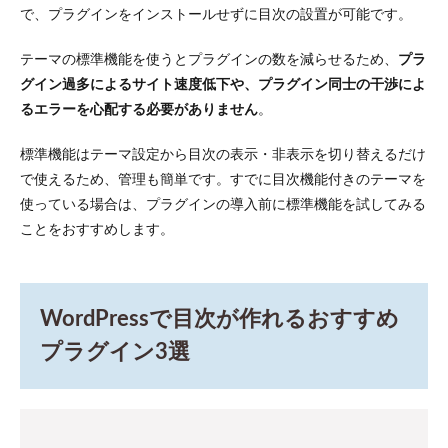
で、プラグインをインストールせずに目次の設置が可能です。
える
6.4
テーマの標準機能を使うとプラグインの数を減らせるため、
プラ
目次
グイン過多によるサイト速度低下や、プラグイン同士の干渉によ
は最
初の
るエラーを心配する必要がありません
。
見出
し前
標準機能はテーマ設定から目次の表示・非表示を切り替えるだけ
に配
置す
で使えるため、管理も簡単です。すでに目次機能付きのテーマを
る
使っている場合は、プラグインの導入前に標準機能を試してみる
6.5
ことをおすすめします。
数字
を使
って
情報
WordPressで目次が作れるおすすめ
の具
体性
プラグイン3選
を高
める
7
WordPress
で目次が