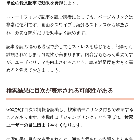
単位の長文記事で効果を発揮
します。
プラ
グイ
ンを
スマートフォンで記事を読む読者にとっても、ページ内リンクは
使っ
非常に便利です。画面をスワイプし続けるストレスから解放さ
て自
れ、必要な箇所だけを効率よく読めます。
動生
成す
る
記事を読み進める過程で少しでもストレスを感じると、記事から
2.2
離脱されてしまう可能性が高まります。内容はもちろん重要です
WordPress
が、ユーザビリティを向上させることも、読者満足度を大きく高
テーマの
めると覚えておきましょう。
標準機能
を活用す
る
検索結果に目次が表示される可能性がある
3
WordPress
で目次が
Googleは目次の情報を認識し、検索結果にリンク付きで表示する
作れるお
すすめプ
ことがあります。本機能は「ジャンプリンク」とも呼ばれ、
検索
ラグイン3
ユーザーの目に留まりやすく
なります。
選
3.1
検索結果に目次が表示されると、通常表示される説明文よりも多