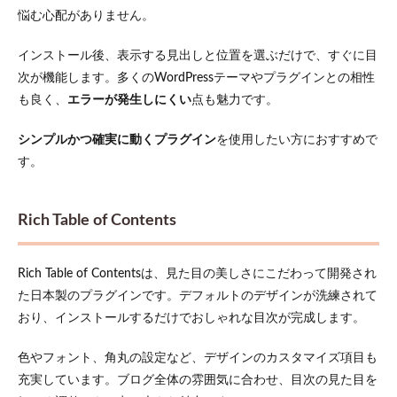
ント
悩む心配がありません。
を統
一す
る
インストール後、表示する見出しと位置を選ぶだけで、すぐに目
次が機能します。多くのWordPressテーマやプラグインとの相性
8.3
ボー
も良く、
エラーが発生しにくい
点も魅力です。
ダー
やシ
シンプルかつ確実に動くプラグイン
を使用したい方におすすめで
ャド
ウを
す。
利用
する
Rich Table of Contents
9
まと
め
Rich Table of Contentsは、見た目の美しさにこだわって開発され
た日本製のプラグインです。デフォルトのデザインが洗練されて
おり、インストールするだけでおしゃれな目次が完成します。
色やフォント、角丸の設定など、デザインのカスタマイズ項目も
充実しています。ブログ全体の雰囲気に合わせ、目次の見た目を