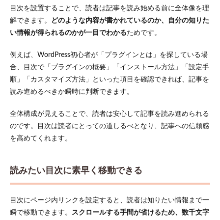
次が
目次を設置することで、読者は記事を読み始める前に全体像を理
表示
され
解できます。
どのような内容が書かれているのか、自分の知りた
る可
い情報が得られるのかが一目でわかる
ためです。
能性
があ
る
例えば、WordPress初心者が「プラグインとは」を探している場
合、目次で「プラグインの概要」「インストール方法」「設定手
1.4
滞在
順」「カスタマイズ方法」といった項目を確認できれば、記事を
時間
読み進めるべきか瞬時に判断できます。
が伸
びて
全体構成が見えることで、読者は安心して記事を読み進められる
SEO
効果
のです。目次は読者にとっての道しるべとなり、記事への信頼感
が高
を高めてくれます。
まる
2
WordPress
読みたい目次に素早く移動できる
初心者に
おすすめ
の目次作
目次にページ内リンクを設定すると、読者は知りたい情報まで一
成方法2つ
瞬で移動できます。
スクロールする手間が省けるため、数千文字
2.1