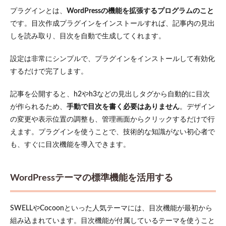
は常
プラグインとは、
WordPressの機能を拡張するプログラムのこと
に展
です。目次作成プラグインをインストールすれば、記事内の見出
開し
た状
しを読み取り、目次を自動で生成してくれます。
態で
表示
設定は非常にシンプルで、プラグインをインストールして有効化
する
するだけで完了します。
6.2
見出
記事を公開すると、h2やh3などの見出しタグから自動的に目次
しは
が作られるため、
手動で目次を書く必要はありません
。デザイン
簡潔
で具
の変更や表示位置の調整も、管理画面からクリックするだけで行
体的
えます。プラグインを使うことで、技術的な知識がない初心者で
な表
現に
も、すぐに目次機能を導入できます。
する
6.3
WordPressテーマの標準機能を活用する
表示
する
階層
はH3
SWELLやCocoonといった人気テーマには、目次機能が最初から
まで
組み込まれています。目次機能が付属しているテーマを使うこと
に抑