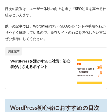
法
目次の設置は、ユーザー体験の向上を通じてSEO効果を高める仕
5
プラ
組みといえます。
グイ
ンを
以下の記事では、WordPressで行うSEOのポイントや手順をわか
使わ
りやすく解説しているので、既存サイトのSEOを強化したい方は
ず手
作業
ぜひ参考にしてください。
で目
次を
作成
関連記事
する
手順
WordPressを活かすSEO対策：初心
者がおさえるポイント
5.1
1.リス
トブ
ロッ
クを
作成
する
5.2
WordPress初心者におすすめの目次
2.HTML