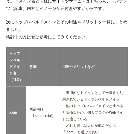
う。ドメイン名と同様にサイトやサービスはもちろん、コンテン
ツ（記事）内容とイメージが紐付きやすいからです。
次にトップレベルドメインとその用途やメリットを一覧にまとめ
ました。
検討中の方はぜひ参考にしてみてください。
トップ
レベル
ドメイ
意味
用途やメリットなど
ン名
（TLD）
・汎用的なドメインとして一番多く利
用されているトップレベルドメイン
・他のトップレベルドメインと比べる
商業向け
.com
と安価なため、個人ブログやWebサイ
（Commercial）
トに適している
・どれを選べばよいか悩んだなら
「.com」と選ぶと良い