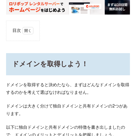
目次
1
ドメ
イン
を取
得し
ドメインを取得しよう！
よ
う！
1.1
ドメインを取得すると決めたなら、まずはどんなドメインを取得
独自
するのかを考えて選ばなければなりません。
ドメ
イン
ドメインは大きく分けて独自ドメインと共有ドメインの2つがあ
1.2
ります。
共有
ドメ
イン
以下に独自ドメインと共有ドメインの特徴を書き出しましたの
で、ドメインのメリットとデメリットを把握しましょう。
2