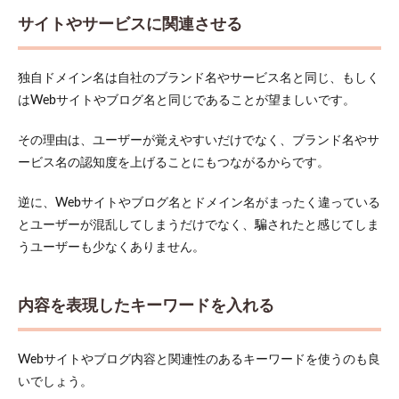
バー
のド
サイトやサービスに関連させる
メイ
ン同
時取
独自ドメイン名は自社のブランド名やサービス名と同じ、もしく
得サ
ービ
はWebサイトやブログ名と同じであることが望ましいです。
ス
その理由は、ユーザーが覚えやすいだけでなく、ブランド名やサ
5
取得
ービス名の認知度を上げることにもつながるからです。
した
ドメ
逆に、Webサイトやブログ名とドメイン名がまったく違っている
イン
を使
とユーザーが混乱してしまうだけでなく、騙されたと感じてしま
う方
うユーザーも少なくありません。
法
5.1
1.まず
内容を表現したキーワードを入れる
はロ
リポ
ップ
Webサイトやブログ内容と関連性のあるキーワードを使うのも良
の管
いでしょう。
理画
面に