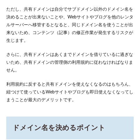
か
ただし、共有ドメインは自分でサブドメイン以外のドメイン名を
3.3
決めることが出来ないことや、Webサイトやブログを他のレンタ
2.情報
ルサーバーへ移管するとなると、同じドメイン名を使うことが出
の公
開代
来ないため、コンテンツ（記事）の修正作業が発生するリスクが
行が
生じます。
ある
か
さらに、共有ドメインはあくまでドメインを借りているに過ぎな
3.4
いため、共有ドメインの管理側の利用規約に従わなければなりま
3.ドメ
イン
せん。
取得
に関
利用規約に反すると共有ドメインを使えなくなるのはもちろん、
わる
料金
紐つけて使っているWebサイトやブログも即日使えなくなってし
まうことが最大のデメリットです。
3.5
4.サポ
ート
サー
ビス
ドメイン名を決めるポイント
が充
実し