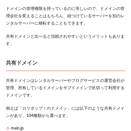
れる
ドメインの管理権限を持っているのに等しいので、ドメインの管
2.3
理会社を変えることはもちろん、紐つけているサーバーを別のレ
長す
ンタルサーバーに移転することもできます。
ぎず
にシ
ンプ
共有ドメインと比べると信頼されやすいというメリットもありま
ルに
す。
2.4
実際
にド
共有ドメイン
メイ
ン名
を検
共有ドメインはレンタルサーバーやブログサービスの運営会社が
索し
てみ
管理、所有しているドメインをサブドメインで区切って利用する
る
ドメインです。
3
おす
例えば「ロリポップ！のドメイン」には以下のような共有ドメイ
すめ
ンがあり、104種類から選べます。
のド
メイ
main.jp
ン取