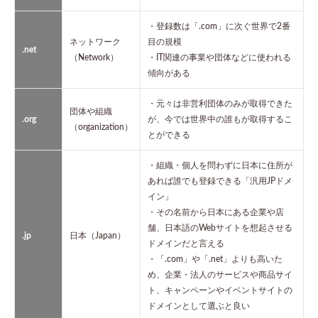
・登録数は「.com」に次ぐ世界で2番
ネットワーク
目の規模
.net
（Network）
・IT関連の事業や団体などに使われる
傾向がある
・元々は非営利団体のみが取得できた
団体や組織
.org
が、今では世界中の誰もが取得するこ
（organization）
とができる
・組織・個人を問わずに日本に住所が
あれば誰でも登録できる「汎用JPドメ
イン」
・その名前から日本にある企業や店
舗、日本語のWebサイトを想起させる
.jp
日本（Japan）
ドメインだと言える
・「.com」や「.net」よりも高いた
め、企業・法人のサービスや商品サイ
ト、キャンペーンやイベントサイトの
ドメインとして選ぶと良い