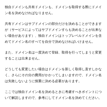
てい
るか
独自ドメインも共有ドメインも、ドメインを取得する際にドメイ
ン名を決めなければなりません。
4
ドメ
イン
共有ドメインはサブドメインの部分だけを決めることができます
取得
が（サービスによってはサブドメインすらも決めることが出来な
サー
ビス
い場合があります）、独自ドメインはトップレベルドメインを含
の紹
めてドメイン名のすべてを自分で決めなければいけません。
介
4.1
また、ドメイン名は一度決めて登録、取得を行ってしまうと変更
1.ムー
することは出来ません。
ムー
ドメ
どうしても変更したい場合はドメインを新しく取得し直すしかな
イン
く、さらにその分の費用がかかってしまいますので、ドメイン名
4.2
は失敗しないように慎重に決める必要があります。
2.ロリ
ポッ
プ！
ここでは独自ドメイン名を決めるときに考慮すべきポイントにつ
レン
いて解説しますので、参考にしてドメイン名を決めてください。
タル
サー