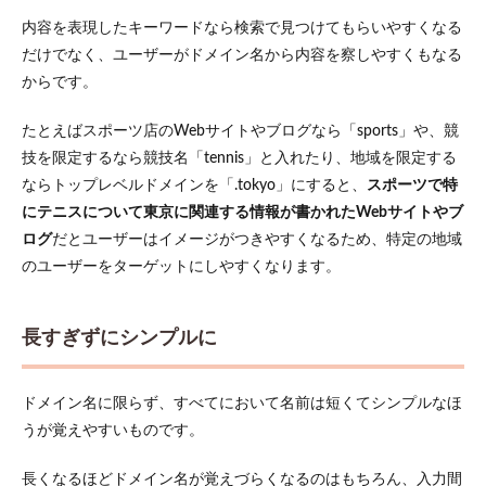
ログ
内容を表現したキーワードなら検索で見つけてもらいやすくなる
イン
だけでなく、ユーザーがドメイン名から内容を察しやすくもなる
5.2
からです。
2.画面
中央
たとえばスポーツ店のWebサイトやブログなら「sports」や、競
にあ
る
技を限定するなら競技名「tennis」と入れたり、地域を限定する
『独
ならトップレベルドメインを「.tokyo」にすると、
スポーツで特
自ド
にテニスについて東京に関連する情報が書かれた
メイ
Web
サイトやブ
ン設
ログ
だとユーザーはイメージがつきやすくなるため、特定の地域
定』
のユーザーをターゲットにしやすくなります。
ボタ
ンを
クリ
ック
長すぎずにシンプルに
5.3
3.ネー
ドメイン名に限らず、すべてにおいて名前は短くてシンプルなほ
ムサ
ーバ
うが覚えやすいものです。
ーの
認証
長くなるほどドメイン名が覚えづらくなるのはもちろん、入力間
設定