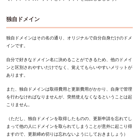
ドメ
イン
名を
独自ドメイン
決め
るポ
イン
独自ドメインはその名の通り、オリジナルで自分自身だけのドメ
ト
インです。
2.1
サイ
自分で好きなドメイン名に決めることができるため、他のドメイ
トや
サー
ンと区別されやすいだけでなく、覚えてもらいやすいメリットが
ビス
あります。
に関
連さ
せる
また、独自ドメインは取得費用と更新費用がかかり、自身で管理
を行わなければなりませんが、突然使えなくなるということは起
2.2
こりません。
内容
を表
現し
（ただし、独自ドメインを取得したものの、更新申請を忘れてし
たキ
まって他の人にドメインを取られてしまうことが意外に起こり得
ーワ
ード
ますので、更新締め切りは忘れないようにしておきましょう）
を入