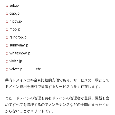
得サ
sub.jp
ービ
ス
ciao.jp
3.1
hippy.jp
ドメ
moo.jp
イン
取得
raindrop.jp
サー
ビス
sunnyday.jp
の選
whitesnow.jp
び方
vivian.jp
3.2
1. 欲
velvet.jp …etc
しい
トッ
共有ドメインは料金も比較的安価であり、サービスの一環として
プレ
ベル
ドメイン費用を無料で提供するサービスも多く存在します。
ドメ
イン
また、ドメインの管理も共有ドメインの管理者が登録、更新も含
を取
り扱
めてすべてを管理するのでメンテナンスなどの手間がまったくか
って
からないことがメリットです。
いる