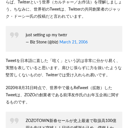
らば、Twitterという世界（カルチャー／お作法）を理解しましょ
のコ
ミュ
う。ちなみに、世界初のTweetは、Twitterの共同創業者のジャッ
ニケ
ク・ドーシー氏の投稿だと言われています。
ーシ
ョン
が許
され
just setting up my twttr
る
— Biz Stone (@biz)
March 21, 2006
か？
2.1
Yahoo!
Tweetを日本語に直した「呟く」という訳は非常に分かり易く、
リアル
実態を表していると思います。肩ひじ張らずに力を抜いたような
タイム
検索で
堅苦しくないものが、Twitterでは受け入れられ易いです。
拡散・
話題化
2020年8月31日時点で、世界中で最もReTweet（拡散）した
してい
るテー
Tweetは、ZOZOの創業者である前澤友作氏のお年玉企画に関す
マを確
るものです。
認する
2.2
感性
ZOZOTOWN新春セールが史上最速で取扱高100億
／定
円を先ほど突破！！日頃の感謝を込め、僕個人か