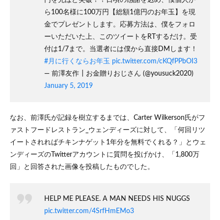
性か
ら定
ら100名様に100万円【総額1億円のお年玉】を現
量分
金でプレゼントします。応募方法は、僕をフォロ
析へ
ーいただいた上、このツイートをRTするだけ。受
の転
換
付は1/7まで。当選者には僕から直接DMします！
#月に行くならお年玉
pic.twitter.com/cKQfPPbOI3
3
Twitter
— 前澤友作┃お金贈りおじさん (@yousuck2020)
は万能
January 5, 2019
なの
か？
4
なお、前澤氏が記録を樹立するまでは、Carter Wilkerson氏がフ
企業
ァストフードレストラン_ウェンディーズに対して、「何回リツ
の公
イートされればチキンナゲット1年分を無料でくれる？」とウェ
式ア
カウ
ンディーズのTwitterアカウントに質問を投げかけ、「1,800万
ント
回」と回答された画像を投稿したものでした。
はカ
ジュ
アル
にユ
HELP ME PLEASE. A MAN NEEDS HIS NUGGS
ーザ
pic.twitter.com/4SrfHmEMo3
ーと