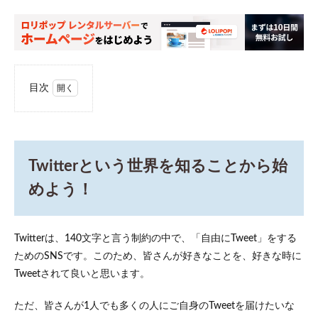
目次
1
Twitter
という
世界を
知るこ
Twitterという世界を知ることから始
とから
始めよ
めよう！
う！
2
どの
Twitterは、140文字と言う制約の中で、「自由にTweet」をする
程度
ためのSNSです。このため、皆さんが好きなことを、好きな時に
のカ
ジュ
Tweetされて良いと思います。
アル
でホ
ただ、皆さんが1人でも多くの人にご自身のTweetを届けたいな
ンネ