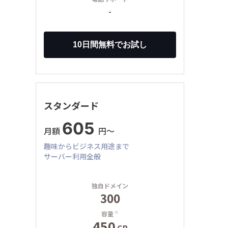
-
スタンダード
605
月額
円〜
趣味からビジネス用途まで
サーバー利用全般
独自ドメイン
300
容量
※
450