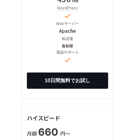
GB
WordPress

Webサーバー
Apache
転送量
無制限
電話サポート

ハイスピード
660
月額
円〜