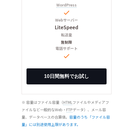
WordPress

Webサーバー
LiteSpeed
転送量
無制限
電話サポート

※ 容量はファイル容量（
HTML
ファイルやメディアフ
ァイルなど一般的なWeb・
FTP
データ）、メール容
量、データベースの合算値。
容量のうち「ファイル容
量」には別途使用上限があります。