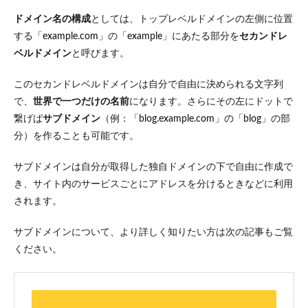
く
ドメイン名の構成
としては、トップレベルドメインの左側に位置
8
する「example.com」の「example」にあたる部分を
セカンドレ
まと
ベルドメイン
と呼びます。
め：
独自
ドメ
このセカンドレベルドメインは自分で自由に決められる文字列
イン
で、
世界で一つだけの名前
になります。さらにその左にドットで
であ
なた
繋げば
サブドメイン
（例：「blog.example.com」の「blog」の部
のホ
分）を作ることも可能です。
ーム
ペー
ジを
サブドメインは自分が取得した独自ドメインの下で自由に作成で
始め
き、サイト内のサービスごとにアドレスを分けるときなどに利用
よう
されます。
サブドメインについて、より詳しく知りたい方は次の記事もご覧
ください。