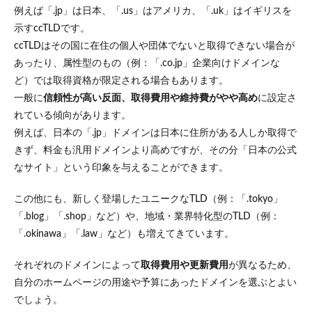
使え
例えば「.jp」は日本、「.us」はアメリカ、「.uk」はイギリスを
る
示すccTLDです。
7
ccTLDはその国に在住の個人や団体でないと取得できない場合が
ムー
あったり、属性型のもの（例：「.co.jp」企業向けドメインな
ムー
ど）では取得資格が限定される場合もあります。
ドメ
イン
一般に
信頼性が高い反面、取得費用や維持費がやや高め
に設定さ
との
れている傾向があります​。
連携
でさ
例えば、日本の「.jp」ドメインは日本に住所がある人しか取得で
らに
きず、料金も汎用ドメインより高めですが、その分「日本の公式
便利
なサイト」という印象を与えることができます。
に
7.1
この他にも、新しく登場したユニークなTLD（例：「.tokyo」
ムー
「.blog」「.shop」など）や、地域・業界特化型のTLD（例：
ムー
ドメ
「.okinawa」「.law」など）も増えてきています。
イン
につ
それぞれのドメインによって
取得費用や更新費用
が異なるため、
い
て、
自分のホームページの用途や予算にあったドメインを選ぶとよい
より
でしょう。
詳し