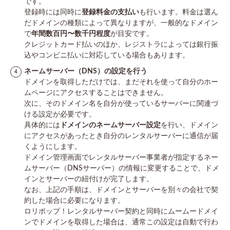
です。
登録時には同時に
登録料金の支払い
も行います。料金は選ん
だドメインの種類によって異なりますが、一般的なドメイン
で
年間数百円〜数千円程度
が目安です。
クレジットカード払いのほか、レジストラによっては銀行振
込やコンビニ払いに対応している場合もあります。
ネームサーバー（DNS）の設定を行う
ドメインを取得しただけでは、まだそれを使って自分のホー
ムページにアクセスすることはできません。
次に、そのドメイン名を自分が使っているサーバーに関連づ
ける設定が必要です。
具体的には
ドメインのネームサーバー設定
を行い、ドメイン
にアクセスがあったとき自分のレンタルサーバーに通信が届
くようにします。
ドメイン管理画面でレンタルサーバー事業者が指定するネー
ムサーバー（DNSサーバー）の情報に変更することで、ドメ
インとサーバーの紐付けが完了します。​
なお、上記の手順は、ドメインとサーバーを別々の会社で契
約した場合に必要になります。
ロリポップ！レンタルサーバー契約と同時にムームードメイ
ンでドメインを取得した場合は、通常この設定は自動で行わ