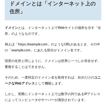
「イ
ドメインとは「インターネット上の
ンタ
ーネ
住所」
ット
上の
住
所」
ドメイン
とは、インターネット上でWebサイトの場所を示す「住
所」のようなものです。
2
ドメ
イン
例えば「https://example.com」のようなURLがあるとき、その中
の種
の「example.com」にあたる部分がドメイン名です。
類と
構成
現実の住所と同じように、ドメインは世界に一つしか存在せず、
2.1
重複することはできません。
gTLD（generic
TLD）
そのため、一度特定のドメイン名を取得すれば、自分だけの
ユニ
2.2
ークなWebアドレス
として機能します。
ccTLD（country
code TLD）
しかし、実際にインターネット上では数字の列であるIPアドレス
3
によってコンピュータやサーバーが識別されています。
独自
ドメ