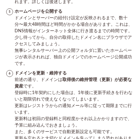
れます。詳しくは後述します。
ホームページを公開する
ドメインとサーバーの紐付け設定が反映されるまで、数十
分〜最大48時間ほど時間がかかる場合があります。これは、
DNS情報がインターネット全体に行き渡るまでの時間です。
少し待ってから、自分の取得したドメイン名にブラウザでア
クセスしてみましょう。
無事レンタルサーバー上の公開フォルダに置いたホームペー
ジが表示されれば、独自ドメインでのホームページ公開成功
です。
ドメインを更新・維持する
前述の通り、ドメインは
取得後の維持管理（更新）が必要な
資産
です。
登録時に1年契約にした場合は、1年後に更新手続きを行わな
いと期限切れで使えなくなってしまいます。
更新はレジストラからの通知メール等に従って期限までに行
います。
更新料は初回の登録料と同程度かそれ以上かかりますので、
予算に組み込んでおきましょう。
また、多くのサービスで自動更新設定も可能です。
更新を忘れると大切なドメインを失ってしまう恐れがありま