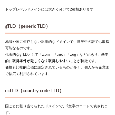
5.1
トップレベルドメインには大きく分けて2種類あります
サー
バー
とド
gTLD（generic TLD）
メイ
ンを
セッ
トで
地域や国に依存しない汎用的なドメインで、世界中の誰でも取得
契約
可能なものです。
する
メリ
代表的なgTLDとして「.com」「.net」「.org」などがあり、基本
ット
的に
取得条件が厳しくなく取得しやすい
ことが特徴です​。
6
価格も比較的安価に設定されているものが多く、個人から企業ま
ロリ
で幅広く利用されています。
ポッ
プな
ら独
自ド
ccTLD（country code TLD
）
メイ
ンが
ずっ
国ごとに割り当てられたドメインで、2文字のコードで表されま
と無
す​。
料で