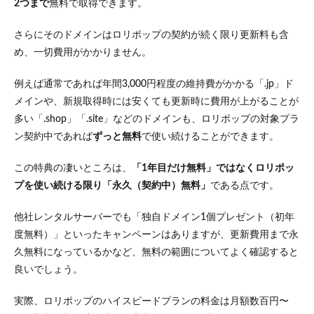
2つまで
無料で取得できます。
さらにそのドメインはロリポップの契約が続く限り更新料も含
め、一切費用がかかりません。
例えば通常であれば年間3,000円程度の維持費がかかる「.jp」ド
メインや、新規取得時には安くても更新時に費用が上がることが
多い「.shop」「.site」などのドメインも、ロリポップの対象プラ
ン契約中であれば
ずっと無料
で使い続けることができます。
この特典の凄いところは、
「1年目だけ無料」ではなくロリポッ
プを使い続ける限り「永久（契約中）無料」
である点です。
他社レンタルサーバーでも「独自ドメイン1個プレゼント（初年
度無料）」といったキャンペーンはありますが、更新費用まで永
久無料になっているかなど、無料の範囲についてよく確認すると
良いでしょう。
実際、ロリポップのハイスピードプランの料金は月額数百円〜