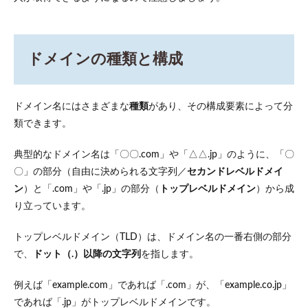
ドメ
イン
のメ
リッ
ドメインの種類と構成
ト
4
ドメ
ドメイン名にはさまざまな
種類
があり、その構成要素によって分
イン
取得
類できます。
の流
れ
典型的なドメイン名は「〇〇.com」や「△△.jp」のように、「〇
（初
めて
〇」の部分（自由に決められる文字列／
セカンドレベルドメイ
の人
ン
）と「.com」や「.jp」の部分（
トップレベルドメイン
）から成
向
り立っています。
け）
5
トップレベルドメイン（TLD）は、ドメイン名の一番右側の部分
サー
で、
ドット（.）以降の文字列
を指します。
バー
とド
メイ
例えば「example.com」であれば「.com」が、「example.co.jp」
ンの
であれば「.jp」がトップレベルドメインです。
関係