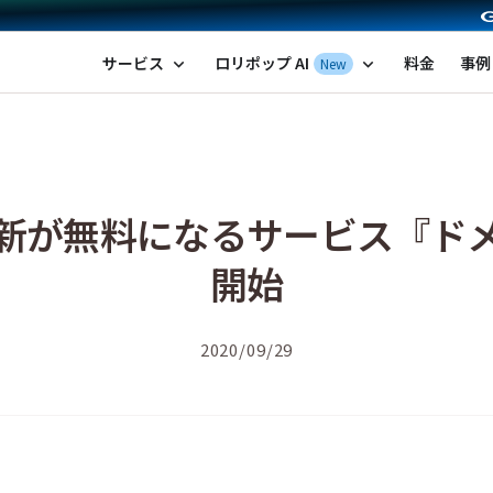
ポップ！レンタルサーバー by GMOペパボ
サービス
ロリポップ AI
料金
事例
New
expand_more
expand_more
新が無料になるサービス『ド
開始
2020/09/29