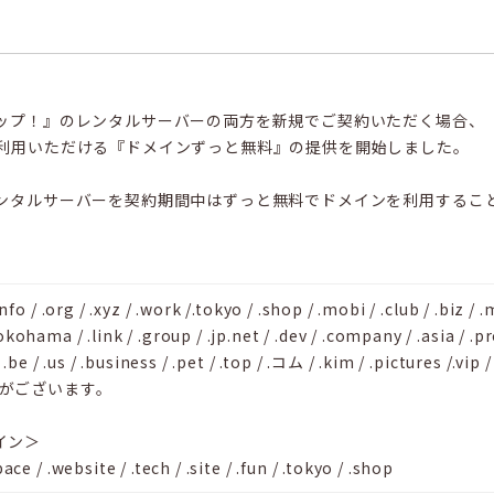
ップ！』のレンタルサーバーの両方を新規でご契約いただく場合、
利用いただける『ドメインずっと無料』の提供を開始しました。
ンタルサーバーを契約期間中はずっと無料でドメインを利用するこ
.info / .org / .xyz / .work /.tokyo / .shop / .mobi / .club / .biz / .
okohama / .link / .group / .jp.net / .dev / .company / .asia / .pr
/ .be / .us / .business / .pet / .top / .コム / .kim / .pictures /.vip 
がございます。
イン＞
pace / .website / .tech / .site / .fun / .tokyo / .shop