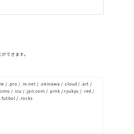
とができます。
me / .pro / .in.net / .okinawa / .cloud / .art /
omo / .icu / .jpn.com / .pink /.ryukyu / .red /
/ .futbol / .rocks