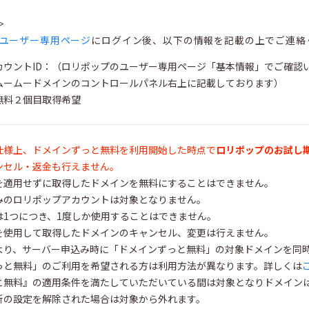
＞
ユーザー専用ページ
にログイン後、以下の情報を記載の上でご連絡
カウントID：（ロリポップのユーザー専用ページ「基本情報」でご確認
（ムームードメインのコントロールパネル右上に記載しております）
無料２個目取得希望
仕様上、ドメインずっと無料を利用開始した時点で
ロリポップのお試し
ンセル・返金も行えません。
を適用せずに取得したドメインを無料にすることはできません。
みのロリポップアカウントは対象となりません。
は1つにつき、1度しか使用することはできません。
を使用して取得したドメインのキャンセル、変更は行えません。
6日より、サーバー申込み時に「ドメインずっと無料」の対象ドメインを
っと無料」のご利用を希望される方は利用方法が異なります。詳しくは
と無料』の適用条件を満たしていただいている間は対象となりドメイン
新の設定を解除された場合は対象から外れます。