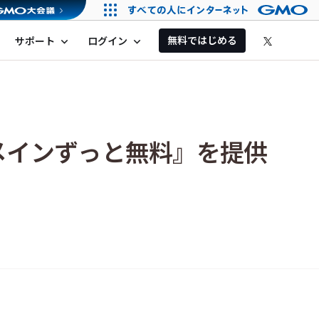
無料ではじめる
サポート
ログイン
expand_more
expand_more
メインずっと無料』を提供