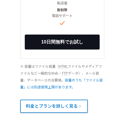
転送量
無制限
電話サポート

※ 容量はファイル容量（
HTML
ファイルやメディアフ
ァイルなど一般的なWeb・
FTP
データ）、メール容
量、データベースの合算値。
容量のうち「ファイル容
量」には別途使用上限があります。
料金とプランを詳しく見る