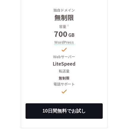
独自ドメイン
無制限
容量
※
700
GB
WordPress

Webサーバー
LiteSpeed
転送量
無制限
電話サポート
