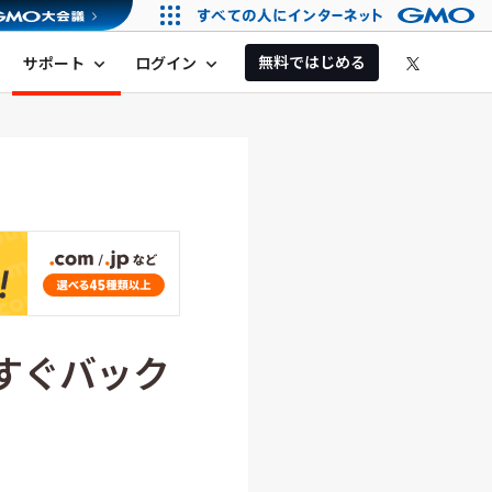
無料ではじめる
サポート
ログイン
expand_more
expand_more
すぐバック