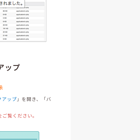
アップ
示
クアップ
」を開き、「バ
をご覧ください。