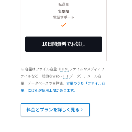
転送量
無制限
電話サポート

※ 容量はファイル容量（
HTML
ファイルやメディアフ
ァイルなど一般的なWeb・
FTP
データ）、メール容
量、データベースの合算値。
容量のうち「ファイル容
量」には別途使用上限があります。
料金とプランを詳しく見る