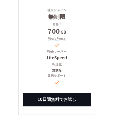
独自ドメイン
無制限
容量
※
700
GB
WordPress

Webサーバー
LiteSpeed
転送量
無制限
電話サポート
