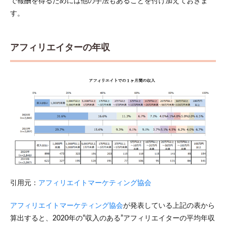
で報酬を得るためには他の手法もあることを付け加えておきま
ィリ
す。
エイ
ター
とし
て報
アフィリエイターの年収
酬を
得る
まで
にや
るこ
と
7
まと
め
引用元：
アフィリエイトマーケティング協会
アフィリエイトマーケティング協会
が発表している上記の表から
算出すると、2020年の“収入のある”アフィリエイターの平均年収