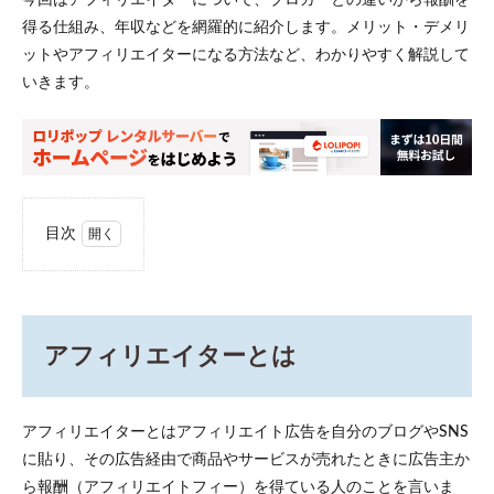
得る仕組み、年収などを網羅的に紹介します。メリット・デメリ
ットやアフィリエイターになる方法など、わかりやすく解説して
いきます。
目次
1
アフ
ィリ
エイ
ター
アフィリエイターとは
とは
1.1
アフ
アフィリエイターとはアフィリエイト広告を自分のブログやSNS
ィリ
に貼り、その広告経由で商品やサービスが売れたときに広告主か
エイ
ター
ら報酬（アフィリエイトフィー）を得ている人のことを言いま