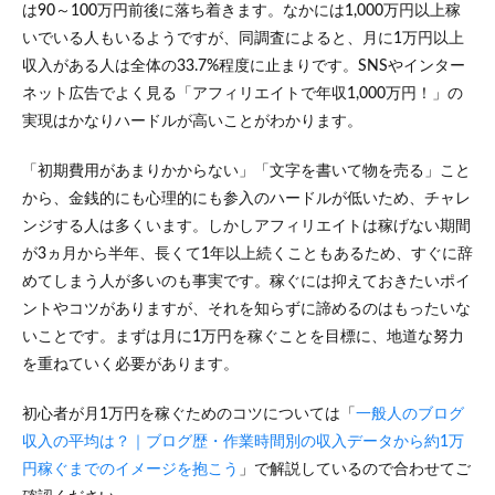
は90～100万円前後に落ち着きます。なかには1,000万円以上稼
いでいる人もいるようですが、同調査によると、月に1万円以上
収入がある人は全体の33.7%程度に止まりです。SNSやインター
ネット広告でよく見る「アフィリエイトで年収1,000万円！」の
実現はかなりハードルが高いことがわかります。
「初期費用があまりかからない」「文字を書いて物を売る」こと
から、金銭的にも心理的にも参入のハードルが低いため、チャレ
ンジする人は多くいます。しかしアフィリエイトは稼げない期間
が3ヵ月から半年、長くて1年以上続くこともあるため、すぐに辞
めてしまう人が多いのも事実です。稼ぐには抑えておきたいポイ
ントやコツがありますが、それを知らずに諦めるのはもったいな
いことです。まずは月に1万円を稼ぐことを目標に、地道な努力
を重ねていく必要があります。
初心者が月1万円を稼ぐためのコツについては「
一般人のブログ
収入の平均は？｜ブログ歴・作業時間別の収入データから約1万
円稼ぐまでのイメージを抱こう
」で解説しているので合わせてご