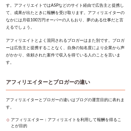
とブ
す。アフィリエイトではASPなどのサイト経由で広告主と提携し
ロガ
ーの
て、成果が出たときに報酬を受け取ります。アフィリエイターの
違い
なかには月収100万円オーバーの人もおり、夢のある仕事だと言
1.2
えるでしょう。
アフ
ィリ
アフィリエイトとよく混同されるブロガーはまた別です。ブロガ
エイ
ーは広告主と提携することなく、自身の知名度により企業から声
ター
が報
がかかり、依頼された案件で収入を得ている人のことを言いま
酬を
す。
得る
仕組
み
アフィリエイターとブロガーの違い
1.3
アフ
ィリ
アフィリエイターとブロガーの違いはブログの運営目的に表れま
エイ
ター
す。
の年
収
アフィリエイター：アフィリエイトを利用して報酬を得るこ
2
とが目的