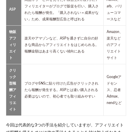
フィリエイターがブログで販促を行い、購入さ
afb、バリ
5
ASP
れたら報酬が発生。「購入されない＝成果がな
ューコマ
アフ
い」ため、成果報酬型広告と呼ばれる
ースなど
ィリ
エイ
ター
物販
Amazon、
にな
アフ
楽天やアマゾンなど、ASPを通さずに自分の好
楽天など
るに
ィリ
きな商品からアフィリエイトをはじめられる。
のアフィ
は
エイ
報酬金額はあまり高くない傾向にある
リエイト
5.1
ト
サイト
発信
する
クリ
内容
ック
Googleア
を決
型報
ブログやSNSに貼り付けた広告がクリックされ
ドセン
める
酬ア
たら報酬が発生する。ASPとは違い購入される
ス、忍者
5.2
フィ
必要はないので、初心者でも取り組みやすい
Admax、
サイ
リエ
nendなど
トを
イト
準備
する
6
今回は代表的な3つの手法を紹介していますが、アフィリエイト
アフ