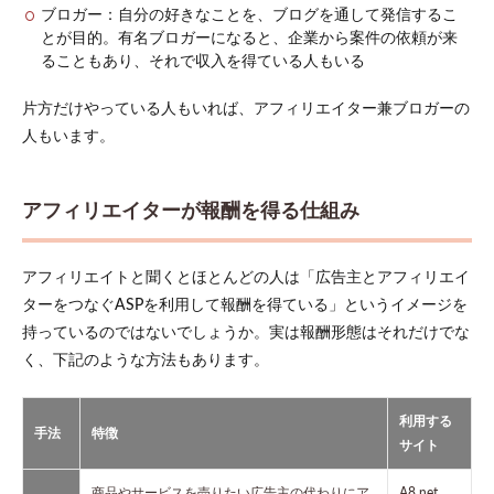
アフ
ブロガー：自分の好きなことを、ブログを通して発信するこ
ィリ
とが目的。有名ブロガーになると、企業から案件の依頼が来
エイ
ることもあり、それで収入を得ている人もいる
ター
のメ
リッ
片方だけやっている人もいれば、アフィリエイター兼ブロガーの
ト
人もいます。
3
アフ
ィリ
アフィリエイターが報酬を得る仕組み
エイ
ター
のデ
アフィリエイトと聞くとほとんどの人は「広告主とアフィリエイ
メリ
ット
ターをつなぐASPを利用して報酬を得ている」というイメージを
持っているのではないでしょうか。実は報酬形態はそれだけでな
4
アフ
く、下記のような方法もあります。
ィリ
エイ
ター
利用する
手法
特徴
に向
サイト
いて
いる
商品やサービスを売りたい広告主の代わりにア
A8.net、
人