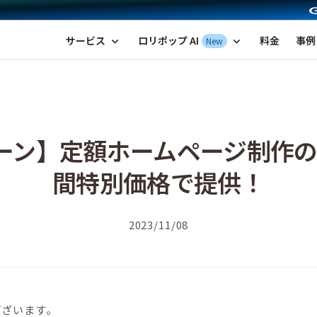
ポップ！レンタルサーバー by GMOペパボ
サービス
ロリポップ AI
料金
事例
New
expand_more
expand_more
ンペーン】定額ホームページ制作
間特別価格で提供！
2023/11/08
ございます。