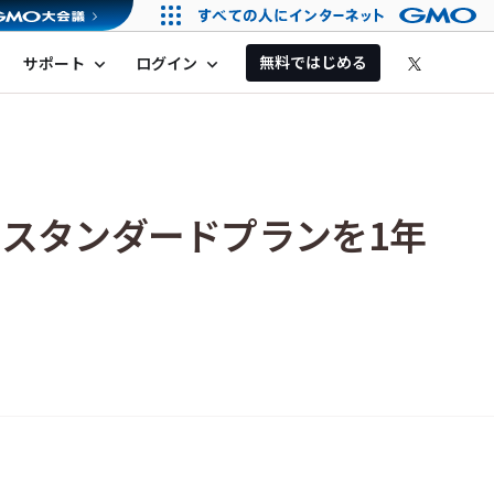
無料ではじめる
サポート
ログイン
expand_more
expand_more
のスタンダードプランを1年