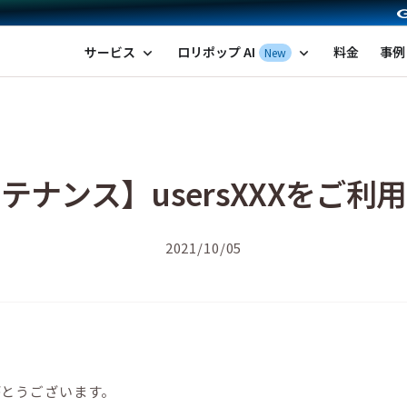
ポップ！レンタルサーバー by GMOペパボ
サービス
ロリポップ AI
料金
事例
New
expand_more
expand_more
テナンス】usersXXXをご利
2021/10/05
がとうございます。