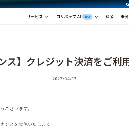
ポップ！レンタルサーバー by GMOペパボ
サービス
ロリポップ AI
料金
事例
New
expand_more
expand_more
ンス】クレジット決済をご利
2022/04/13
とうございます。
テナンスを実施いたします。