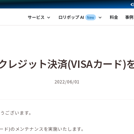
ポップ！レンタルサーバー by GMOペパボ
サービス
ロリポップ AI
料金
事例
New
expand_more
expand_more
レジット決済(VISAカード
2022/06/01
とうございます。
カード)のメンテナンスを実施いたします。