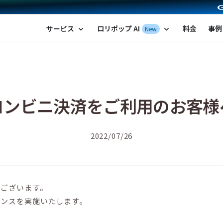
ポップ！レンタルサーバー by GMOペパボ
サービス
ロリポップ AI
料金
事例
New
expand_more
expand_more
コンビニ決済をご利用のお客様
2022/07/26
うございます。
ナンスを実施いたします。