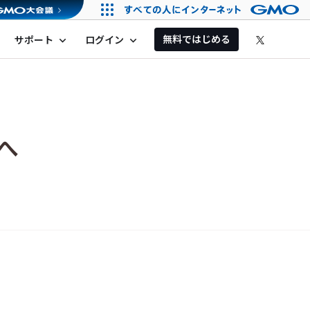
無料ではじめる
サポート
ログイン
expand_more
expand_more
へ