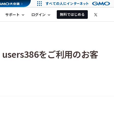
無料ではじめる
サポート
ログイン
expand_more
expand_more
users386をご利用のお客