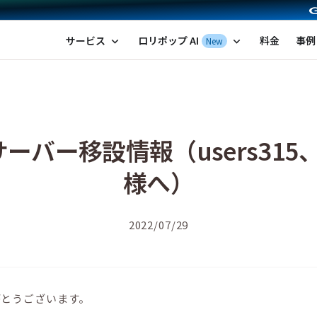
ポップ！レンタルサーバー by GMOペパボ
サービス
ロリポップ AI
料金
事例
New
expand_more
expand_more
ーバー移設情報（users315、
様へ）
2022/07/29
がとうございます。