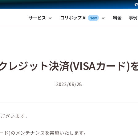
ポップ！レンタルサーバー by GMOペパボ
サービス
ロリポップ AI
料金
事例
New
expand_more
expand_more
レジット決済(VISAカード
2022/09/28
うございます。
カード)のメンテナンスを実施いたします。