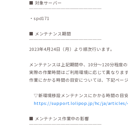
■ 対象サーバー
￣￣￣￣￣￣￣￣￣￣￣￣￣￣￣￣
・spd171
■ メンテナンス期間
￣￣￣￣￣￣￣￣￣￣￣￣￣￣￣￣
2023年4月24日（月）より順次行います。
メンテナンスは上記期間中、10分～120分程度
実際の作業時間はご利用環境に応じて異なりま
作業にかかる時間の目安については、下記ペー
▽新環境移設メンテナンスにかかる時間の目安を
https://support.lolipop.jp/hc/ja/articles
■ メンテナンス作業中の影響
￣￣￣￣￣￣￣￣￣￣￣￣￣￣￣￣