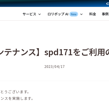
ポップ！レンタルサーバー by GMOペパボ
サービス
ロリポップ AI
料金
事例
New
expand_more
expand_more
テナンス】spd171をご利
2023/04/17
がとうございます。
ナンスを実施します。