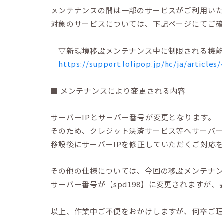
メンテナンスの間は一部のサービスがご利用い
対象のサービスについては、下記ページにてご
▽新環境移設メンテナンス中に制限される機能を
https://support.lolipop.jp/hc/ja/articles
■ メンテナンスにより変更される内容
￣￣￣￣￣￣￣￣￣￣￣￣￣￣￣￣
サーバーIPとサーバー番号が変更となります。
そのため、クレジット決済サービス等へサーバー
移設後にサーバーIPを修正していただくご対応
その他の仕様については、今回の移設メンテナ
サーバー番号が【spd198】に変更されますが
以上、作業中ご不便をおかけしますが、何卒ご