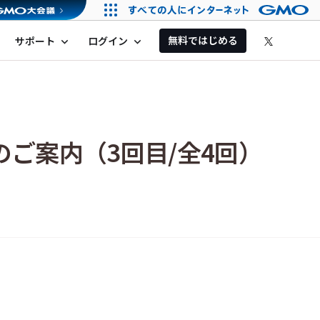
無料ではじめる
サポート
ログイン
expand_more
expand_more
ご案内（3回目/全4回）