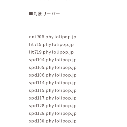
■対象サーバー
￣￣￣￣￣￣￣￣
ent706.phy.lolipop.jp
lit715.phy.lolipop.jp
lit719.phy.lolipop.jp
spd104.phy.lolipop.jp
spd105.phy.lolipop.jp
spd106.phy.lolipop.jp
spd114.phy.lolipop.jp
spd115.phy.lolipop.jp
spd117.phy.lolipop.jp
spd128.phy.lolipop.jp
spd129.phy.lolipop.jp
spd130.phy.lolipop.jp