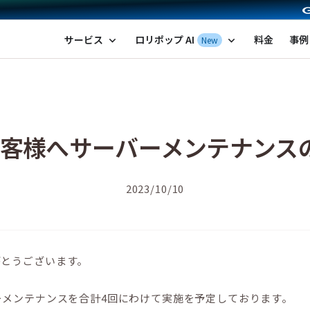
ポップ！レンタルサーバー by GMOペパボ
サービス
ロリポップ AI
料金
事例
New
expand_more
expand_more
客様へサーバーメンテナンスの
2023/10/10
がとうございます。
ーメンテナンスを合計4回にわけて実施を予定しております。