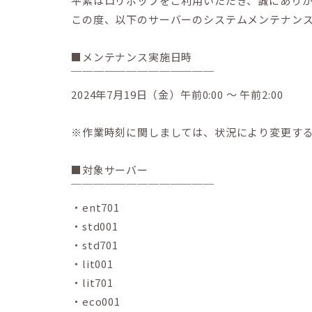
平素はロリポップをご利用いただき、誠にあり
この度、以下のサーバーのシステムメンテナン
■メンテナンス実施日時
￣￣￣￣￣￣￣￣￣￣￣￣￣
2024年7月19日（金）午前0:00 ～ 午前2:00
※作業時刻に関しましては、状況により変更す
■対象サーバー
￣￣￣￣￣￣￣￣￣￣￣￣￣
・ent701
・std001
・std701
・lit001
・lit701
・eco001