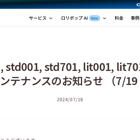
ポップ！レンタルサーバー by GMOペパボ
サービス
ロリポップ AI
料金
事例
New
expand_more
expand_more
01, std701, lit001, lit7
ナンスのお知らせ （7/19 00:0
2024/07/18