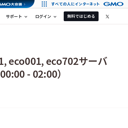
無料ではじめる
サポート
ログイン
expand_more
expand_more
01, eco001, eco702サーバ
0 - 02:00）