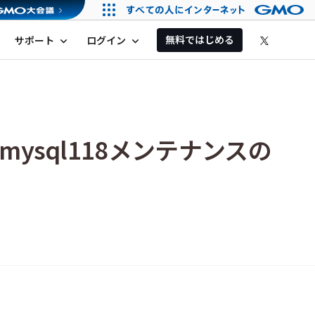
無料ではじめる
サポート
ログイン
expand_more
expand_more
・mysql118メンテナンスの