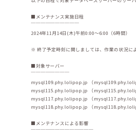
以下の日程で対象データベースサーバーのサー
■メンテナンス実施日程
￣￣￣￣￣￣￣￣￣￣
2024年11月14日(木)午前0:00～6:00（6時間）
※ 終了予定時刻に関しましては、作業の状況に
■対象サーバー
￣￣￣￣￣￣￣￣
mysql109.phy.lolipop.jp （mysql109.phy.lol
mysql115.phy.lolipop.jp （mysql115.phy.lol
mysql117.phy.lolipop.jp （mysql117.phy.lol
mysql118.phy.lolipop.jp （mysql118.phy.lol
■メンテナンスによる影響
￣￣￣￣￣￣￣￣￣￣￣￣￣