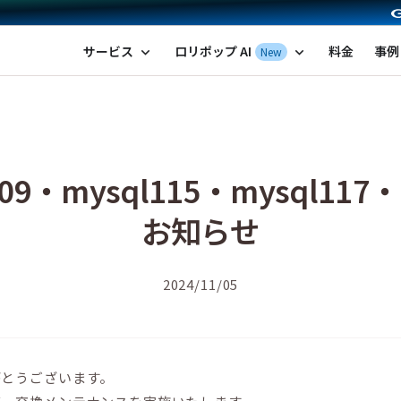
ポップ！レンタルサーバー by GMOペパボ
サービス
ロリポップ AI
料金
事例
New
expand_more
expand_more
9・mysql115・mysql117
お知らせ
2024/11/05
がとうございます。