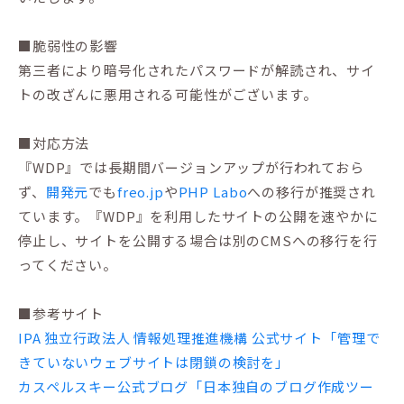
■脆弱性の影響
第三者により暗号化されたパスワードが解読され、サイ
トの改ざんに悪用される可能性がございます。
■対応方法
『WDP』では長期間バージョンアップが行われておら
ず、
開発元
でも
freo.jp
や
PHP Labo
への移行が推奨され
ています。『WDP』を利用したサイトの公開を速やかに
停止し、サイトを公開する場合は別のCMSへの移行を行
ってください。
■参考サイト
IPA 独立行政法人 情報処理推進機構 公式サイト「管理で
きていないウェブサイトは閉鎖の検討を」
カスペルスキー公式ブログ「日本独自のブログ作成ツー