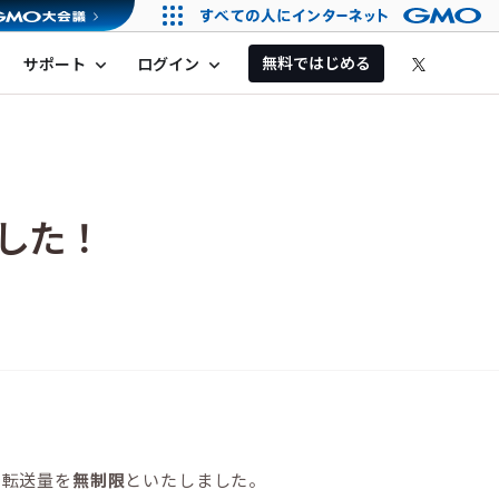
無料ではじめる
サポート
ログイン
expand_more
expand_more
した！
で転送量を
無制限
といたしました。