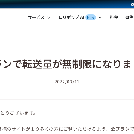
ポップ！レンタルサーバー by GMOペパボ
サービス
ロリポップ AI
料金
事例
New
expand_more
expand_more
ランで転送量が無制限になりま
2022/03/11
がとうございます。
お客様のサイトがより多くの方にご覧いただけるよう、
全プラン