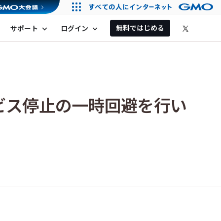
無料ではじめる
サポート
ログイン
expand_more
expand_more
ビス停止の一時回避を行い