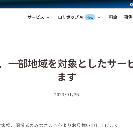
ポップ！レンタルサーバー by GMOペパボ
サービス
ロリポップ AI
料金
事例
New
expand_more
expand_more
い、一部地域を対象としたサー
ます
2023/01/26
お客様、関係者のみなさまへ心よりお見舞い申し上げます。