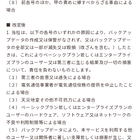
（８） 前各号のほか、甲の責めに帰すべからざる事由による
場合
■ 改定後
1. 当社は、以下の各号のいずれかの原因により、バックアッ
プデータの作成又は保管がなされず、又はバックアップデー
タの全部又は一部が滅失又は毀損（改ざんを含む。）したと
きは、これによりベーシックプラン若しくはエンタープライ
ズプランのユーザー又は第三者に生じる結果及び一切の損害
について、責任を負わないものとします。
（１） 第三者の故意又は過失による場合
（２） 電気通信事業者が電気通信役務の提供を中止したこと
による場合
（３） 天災地変その他不可抗力による場合
（４） ベーシックプラン若しくはエンタープライズプランの
ユーザーのハードウェア、ソフトウェア又はネットワークの
不良や利用制限等による場合
（５） バックアップデータにより、本サービスを利用する他
のユーザー又は関係者に著しい支障若しくは損害が生じ、又