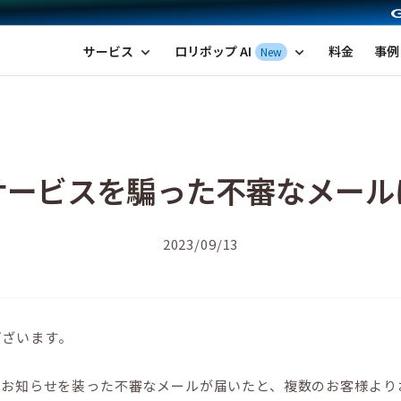
ポップ！レンタルサーバー by GMOペパボ
サービス
ロリポップ AI
料金
事例
New
expand_more
expand_more
サービスを騙った不審なメール
2023/09/13
ございます。
からのお知らせを装った不審なメールが届いたと、複数のお客様よ