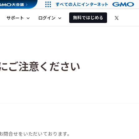
無料ではじめる
サポート
ログイン
expand_more
expand_more
にご注意ください
りお問合せをいただいております。