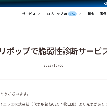
ポップ！レンタルサーバー by GMOペパボ
サービス
ロリポップ AI
料金
事例
New
expand_more
expand_more
ロリポップで脆弱性診断サービ
2023/10/06
がとうございます。
ィ byイエラエ株式会社（代表取締役CEO：牧田誠）より発表が