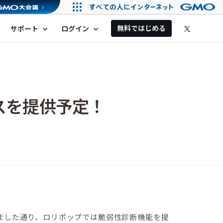
無料ではじめる
サポート
ログイン
expand_more
expand_more
スを提供予定！
ありました通り、ロリポップでは脆弱性診断機能を提