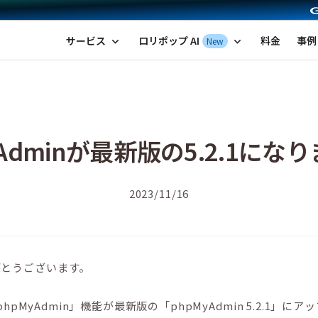
ポップ！レンタルサーバー by GMOペパボ
サービス
ロリポップ AI
料金
事例
New
expand_more
expand_more
yAdminが最新版の5.2.1にな
2023/11/16
がとうございます。
hpMyAdmin」機能が最新版の「phpMyAdmin 5.2.1」