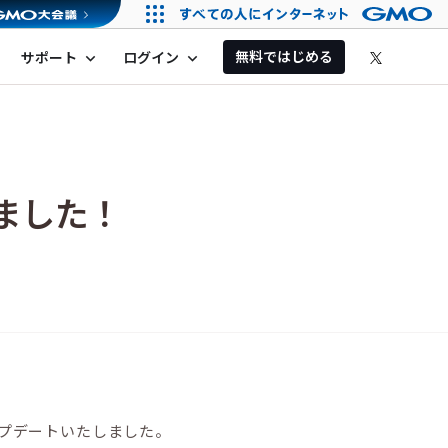
無料ではじめる
サポート
ログイン
expand_more
expand_more
りました！
にアップデートいたしました。