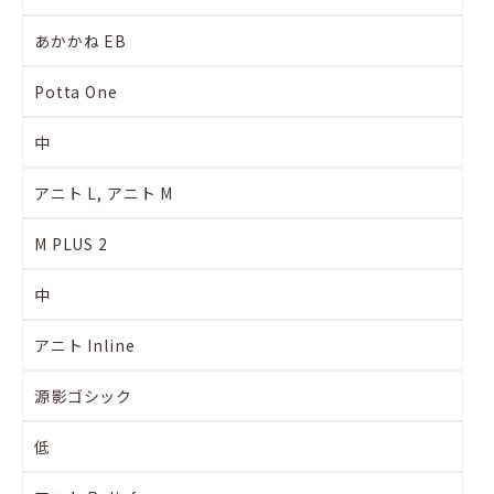
あかかね EB
Potta One
中
アニト L, アニト M
M PLUS 2
中
アニト Inline
源影ゴシック
低