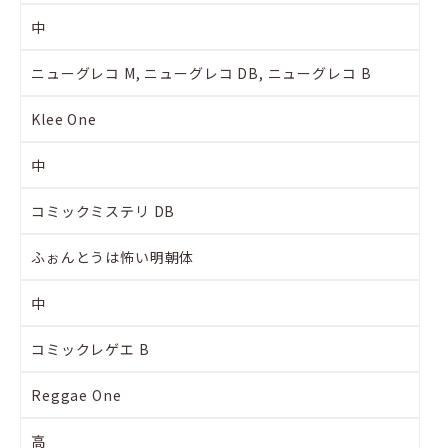
中
ニューグレコ M, ニューグレコ DB, ニューグレコ B
Klee One
中
コミックミステリ DB
ふぉんとうは怖い明朝体
中
コミックレゲエ B
Reggae One
高