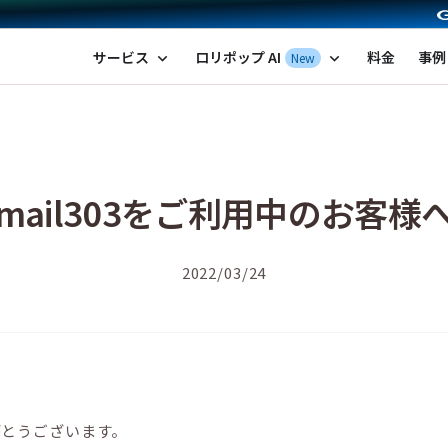
ポップ！レンタルサーバー by GMOペパボ
サービス
ロリポップ AI
料金
事例
New
expand_more
expand_more
mail303をご利用中のお客様
2022/03/24
がとうございます。