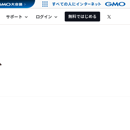
無料ではじめる
サポート
ログイン
expand_more
expand_more
へ