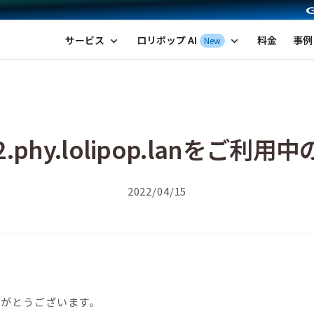
ポップ！レンタルサーバー by GMOペパボ
サービス
ロリポップ AI
料金
事例
New
expand_more
expand_more
52.phy.lolipop.lanをご利
2022/04/15
りがとうございます。