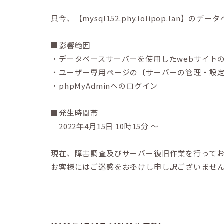
只今、【mysql152.phy.lolipop.
■影響範囲
・データベースサーバーを使用したwebサイトの表
・ユーザー専用ページの〔サーバーの管理・設
・phpMyAdminへのログイン
■発生時間帯
2022年4月15日 10時15分 ～
現在、障害調査及びサーバー復旧作業を行って
お客様にはご迷惑をお掛けし申し訳ございませ