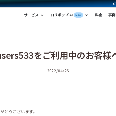
ポップ！レンタルサーバー by GMOペパボ
サービス
ロリポップ AI
料金
事例
New
expand_more
expand_more
users533をご利用中のお客様
2022/04/26
りがとうございます。