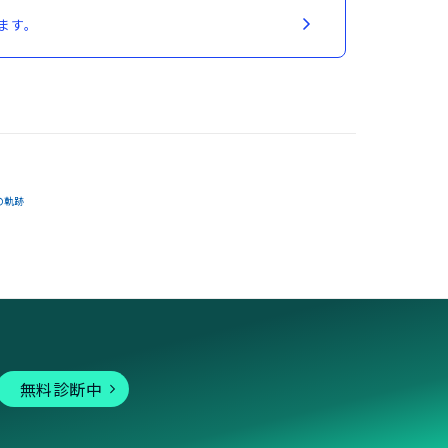
ます。
の軌跡
無料診断中