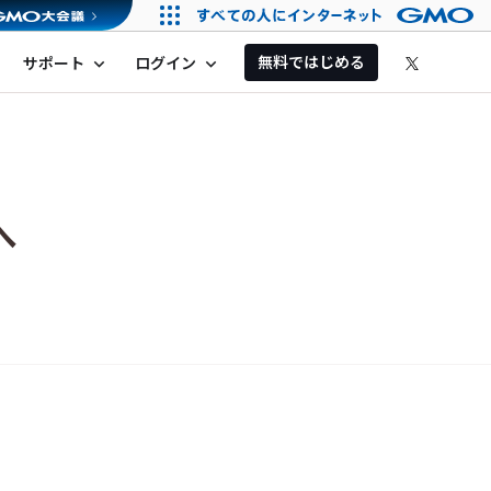
無料ではじめる
サポート
ログイン
expand_more
expand_more
へ