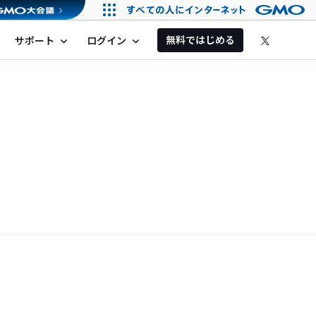
無料ではじめる
サポート
ログイン
expand_more
expand_more