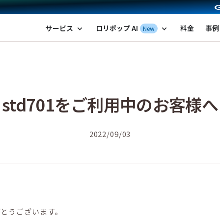
ポップ！レンタルサーバー by GMOペパボ
サービス
ロリポップ AI
料金
事例
New
expand_more
expand_more
std701をご利用中のお客様へ
2022/09/03
がとうございます。